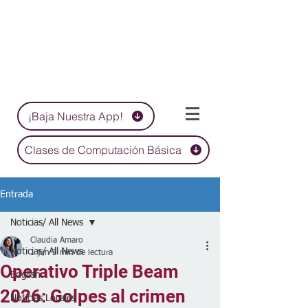
¡Baja Nuestra App!
Clases de Computación Básica
Entrada
Noticias/ All News
Claudia Amaro
Noticias/ All News
1 jun
3 min de lectura
Operativo Triple Beam
English
2026: Golpes al crimen
Noticias Locales