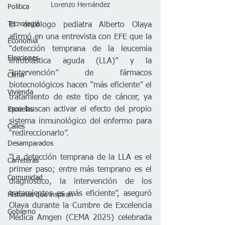
Lorenzo Hernández
Política
Tecnología
El oncólogo pediatra Alberto Olaya 
afirmó en una entrevista con EFE que la 
Economía
“detección temprana de la leucemia 
Elecciones
linfoblástica aguda (LLA)” y la 
“intervención” de fármacos 
Clima
biotecnológicos hacen “más eficiente” el 
Vivienda
tratamiento de este tipo de cáncer, ya 
que buscan activar el efecto del propio 
Escuelas
sistema inmunológico del enfermo para 
Calles
“redireccionarlo”.
Desamparados
“La detección temprana de la LLA es el 
Carreteras
primer paso; entre más temprano es el 
Comunidad
diagnóstico, la intervención de los 
tratamientos es más eficiente”, aseguró 
Historias que inspiran
Olaya durante la Cumbre de Excelencia 
Gobierno
Médica Amgen (CEMA 2025) celebrada 