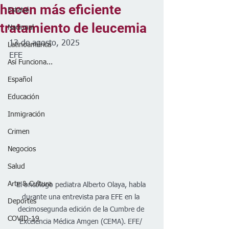
hacen más eficiente
Estatal
tratamiento de leucemia
Nacional
13 de agosto, 2025
Latinoamérica
EFE 
Así Funciona...
Español
Educación
Inmigración
Crimen
Negocios
Salud
Arte & Cultura
El oncólogo pediatra Alberto Olaya, habla 
durante una entrevista para EFE en la 
Deportes
decimosegunda edición de la Cumbre de 
COVID-19
Excelencia Médica Amgen (CEMA). EFE/ 