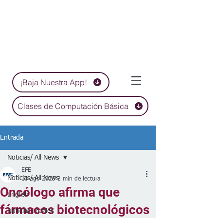
¡Baja Nuestra App!
Clases de Computación Básica
Entrada
Noticias/ All News
EFE
Noticias/ All News
13 ago 2025
2 min de lectura
Oncólogo afirma que
English
fármacos biotecnológicos
Noticias Locales