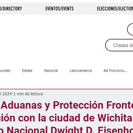
O/DIRECTORY
EVENTOS/EVENTS
ELECCIONES/ELECTIO
Clases d
Locales
Estatal
Nacional
Latinoamérica
Así Funciona...
ul 2024
1 min de lectura
s
Salud
Arte & Cultura
Deportes
COVID-19
Política
 Aduanas y Protección Fronte
ión con la ciudad de Wichita 
Escuelas
Calles
Desamparados
Carreteras
Comunida
o Nacional Dwight D. Eisenh