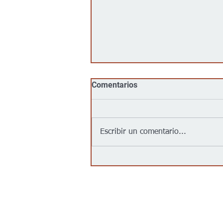
Comentarios
Escribir un comentario...
No, Walmart, Target, Kroger,
Food 4 Less y Costco no
tienen un acuerdo para
“entregar inmigrantes” a
partir del 1 de agosto de
Contáctanos/Contact us
2026, como afirma un video
viral