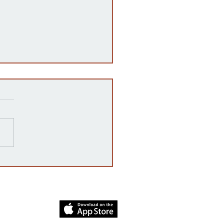
ampaña 'vota no' declara
oria, rechazando la
enda constitucional por
mplio margen
dia