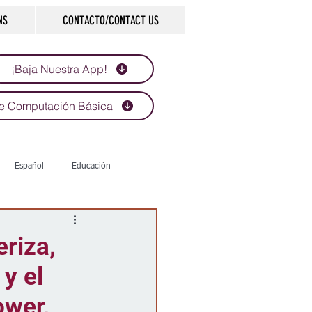
NS
CONTACTO/CONTACT US
¡Baja Nuestra App!
e Computación Básica
Español
Educación
Tecnología
Economía
riza,
y el
d
Historias que inspiran
ower,