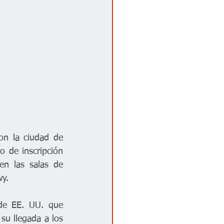
on la ciudad de 
 de inscripción 
n las salas de 
y.  
de EE. UU. que 
u llegada a los 