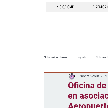
INICIO/HOME
DIRECTORI
Noticias/ All News
English
Noticias 
Planeta Venus
23 j
Inmigración
Crimen
Negocio
Oficina de
en asociac
Elecciones
Clima
Vivienda
Aeropuert