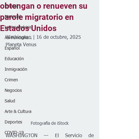
obtengan o renueven su
Estatal
parole migratorio en
Nacional
Estados Unidos
Latinoamérica
Washington | 16 de octubre, 2025
Así Funciona...
Planeta Venus
Español
Educación
Inmigración
Crimen
Negocios
Salud
Arte & Cultura
Deportes
Fotografía de iStock
COVID-19
WASHINGTON — El Servicio de 