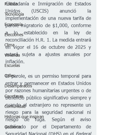
Ciudadanía e Inmigración de Estados 
Política
Unidos (USCIS) anunció la 
Tecnología
implementación de una nueva tarifa de 
Economía
parole migratorio de $1,000, conforme 
a lo establecido en la ley de 
Elecciones
reconciliación H.R. 1. La medida entrará 
Clima
en vigor el 16 de octubre de 2025 y 
estará sujeta a ajustes anuales por 
Vivienda
inflación.
Escuelas
Calles
El parole, es un permiso temporal para 
entrar y permanecer en Estados Unidos 
Desamparados
por razones humanitarias urgentes o de 
Carreteras
beneficio público significativo 
siempre y 
cuando el extranjero no represente un 
Comunidad
riesgo para la seguridad nacional ni 
Historias que inspiran
riesgo de fuga.
Según el aviso 
publicado por el Departamento de 
Gobierno
Seguridad Nacional (DHS) en el 
Federal 