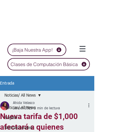
¡Baja Nuestra App!
Clases de Computación Básica
Entrada
Noticias/ All News
Ahida Velasco
Noticias/ All News
16 oct 2025
2 min de lectura
Nueva tarifa de $1,000
English
afectará a quienes
Noticias Locales