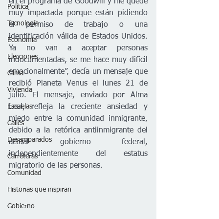
en el programa de Goodwill y me quedé 
Política
muy impactada porque están pidiendo 
Tecnología
el permiso de trabajo o una 
identificación válida de Estados Unidos. 
Economía
Ya no van a aceptar personas 
Elecciones
indocumentadas, se me hace muy difícil 
emocionalmente”, decía un mensaje que 
Clima
recibió Planeta Venus el lunes 21 de 
Vivienda
julio. El mensaje, enviado por Alma 
Leal, refleja la creciente ansiedad y 
Escuelas
miedo entre la comunidad inmigrante, 
Calles
debido a la retórica antiinmigrante del 
Desamparados
actual gobierno federal, 
independientemente del estatus 
Carreteras
migratorio de las personas.
Comunidad
Historias que inspiran
Gobierno