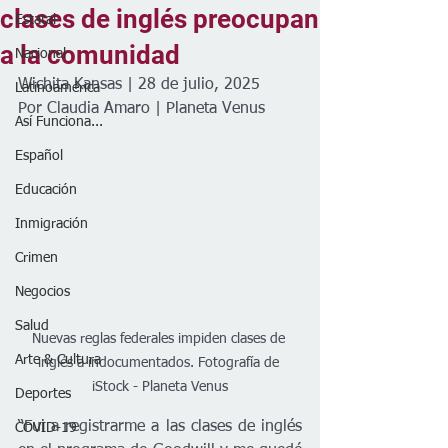
clases de inglés preocupan
Estatal
a la comunidad
Nacional
Wichita Kansas | 28 de julio, 2025
Latinoamérica
Por Claudia Amaro | Planeta Venus 
Así Funciona...
Español
Educación
Inmigración
Crimen
Negocios
Salud
Nuevas reglas federales impiden clases de 
Arte & Cultura
inglés a indocumentados. Fotografía de 
iStock - Planeta Venus
Deportes
“Fui a registrarme a las clases de inglés 
COVID-19