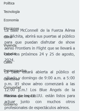
Política
Tecnología
Economía
Elecciones
La Base McConnell de la Fuerza Aérea 
en Wichita, abrirá sus puertas al público 
Clima
para que puedan disfrutar de show 
Vivienda
aéreo Frontiers in Flight que se llevará a 
Escuelas
cabo los próximos 24 y 25 de agosto, 
2024. 
Calles
Desamparados
La base estará abierta al público el 
sábado y domingo de 9:00 a.m. a 5:00 
Carreteras
p.m. ¡El show aéreo comenzará a las 
Comunidad
12:00 p.m.! Los Blue Angels de la 
Marina de los EE.UU. están listos para 
Historias que inspiran
actuar junto con muchos otros 
Gobierno
profesionales de espectáculos aéreos.