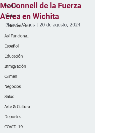
McConnell de la Fuerza
Estatal
Aérea en Wichita
Nacional
Planeta Venus | 20 de agosto, 2024
Latinoamérica
Así Funciona...
Español
Educación
Inmigración
Crimen
Negocios
Salud
Arte & Cultura
Deportes
COVID-19