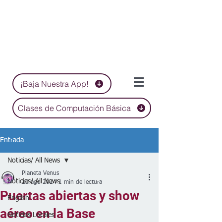
¡Baja Nuestra App!
Clases de Computación Básica
Entrada
Noticias/ All News
Planeta Venus
Noticias/ All News
20 ago 2024
1 min de lectura
Puertas abiertas y show
English
aéreo en la Base
Noticias Locales