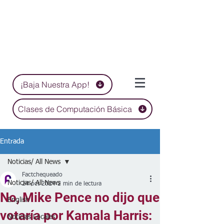
¡Baja Nuestra App!
Clases de Computación Básica
Entrada
Noticias/ All News
Factchequeado
Noticias/ All News
24 oct 2024
2 min de lectura
No, Mike Pence no dijo que
English
votaría por Kamala Harris:
Noticias Locales