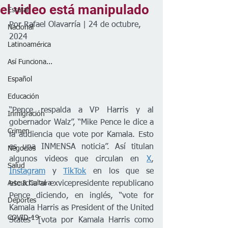
el video está manipulado
Estatal
Por Rafael Olavarría | 24 de octubre, 
Nacional
2024
Latinoamérica
Así Funciona...
Español
Educación
“Pence respalda a VP Harris y al 
Inmigración
gobernador Walz”, “Mike Pence le dice a 
Crimen
la audiencia que vote por Kamala. Esto 
es una INMENSA noticia”. Así titulan 
Negocios
algunos videos que circulan en 
X
, 
Salud
Instagram
 y 
TikTok
 en los que se 
escucha al exvicepresidente republicano 
Arte & Cultura
Pence diciendo, en inglés, “vote for 
Deportes
Kamala Harris as President of the United 
COVID-19
States” [vota por Kamala Harris como 