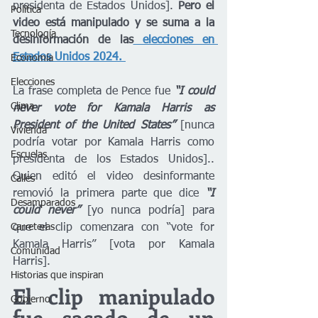
presidenta de Estados Unidos]. 
Pero el 
Política
video está manipulado y se suma a la 
Tecnología
desinformación de las
 elecciones en 
Estados Unidos 2024. 
Economía
Elecciones
La frase completa de Pence fue
 “I could 
Clima
never vote for Kamala Harris as 
President of the United States” 
[nunca 
Vivienda
podría votar por Kamala Harris como 
Escuelas
presidenta de los Estados Unidos].. 
Quien editó el video desinformante 
Calles
removió la primera parte que dice 
“I 
Desamparados
could never” 
[yo nunca podría] para 
que el clip comenzara con “vote for 
Carreteras
Kamala Harris” [vota por Kamala 
Comunidad
Harris].
Historias que inspiran
El clip manipulado 
Gobierno
fue sacado de un 