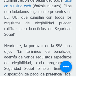
Administración de Seguridad Social 
dice 
en su sitio web
 (énfasis nuestro): “Los 
no ciudadanos legalmente presentes en 
EE. UU. que cumplan con todos los 
requisitos de elegibilidad pueden 
calificar para beneficios de Seguridad 
Social". 
Henríquez, la portavoz de la SSA, nos 
dijo: “En términos de beneficios, 
además de varios requisitos específicos 
de elegibilidad, cada programa de 
Seguridad Social también tiene una 
disposición de pago de presencia legal 
en EE. UU. que se aplica a los 
beneficios de jubilación, sobrevivientes 
o discapacidad y Seguridad de Ingreso 
Suplementario (SSI)”. Gelatt, del 
Instituto de Política Migratoria, dijo, 