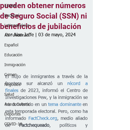
pueden obtener números
Estatal
de Seguro Social (SSN) ni
Nacional
beneficios de jubilación
Latinoamérica
Por Alan Jaffe | 03 de mayo, 2024
Así Funciona...
Español
Educación
Inmigración
Crimen
El flujo de inmigrantes a través de la 
frontera sur alcanzó un 
récord a 
Negocios
finales
 de 2023, informó el Centro de 
Salud
Investigaciones Pew, y la inmigración se 
ha convertido en un 
tema dominante
 en 
Arte & Cultura
esta temporada electoral. Pero, como ha 
Deportes
informado 
FactCheck.org
, medio aliado 
COVID-19
de 
Factchequeado
, políticos y 