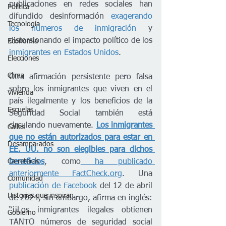
publicaciones en redes sociales han 
Política
difundido desinformación 
exagerando 
Tecnología
los números de inmigración
 y 
distorsionando el impacto político de los 
Economía
inmigrantes en Estados Unidos
.
Elecciones
Clima
Otra afirmación persistente pero falsa 
sobre los inmigrantes que viven en el 
Vivienda
país ilegalmente y los beneficios de la 
Escuelas
Seguridad Social también está 
circulando nuevamente. 
Los inmigrantes 
Calles
que no están autorizados para estar en 
Desamparados
EE. UU. no son elegibles para dichos 
beneficios
, como
 ha publicado 
Carreteras
anteriormente 
FactCheck.org
. Una 
Comunidad
publicación de Facebook
 del 12 de abril 
Historias que inspiran
de 2024, sin embargo, afirma en inglés: 
“¡¡Los inmigrantes ilegales obtienen 
Gobierno
TANTO números de seguridad social 