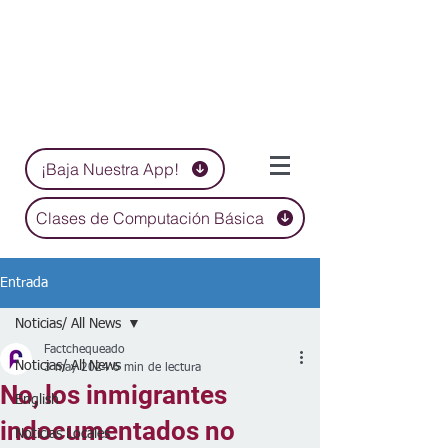
¡Baja Nuestra App!
Clases de Computación Básica
Entrada
Noticias/ All News
Factchequeado
Noticias/ All News
3 may 2024
6 min de lectura
No, los inmigrantes
English
indocumentados no
Noticias Locales