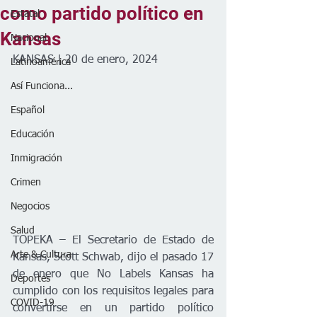
como partido político en
Estatal
Kansas
Nacional
KANSAS | 20 de enero, 2024
Latinoamérica
Así Funciona...
Español
Educación
Inmigración
Crimen
Negocios
Salud
TOPEKA – El Secretario de Estado de 
Arte & Cultura
Kansas, Scott Schwab, dijo el pasado 17 
de enero que No Labels Kansas ha 
Deportes
cumplido con los requisitos legales para 
COVID-19
convertirse en un partido político 