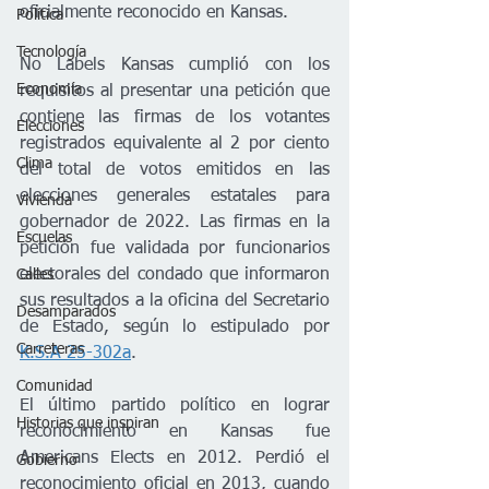
oficialmente reconocido en Kansas.
Política
Tecnología
No Labels Kansas cumplió con los 
Economía
requisitos al presentar una petición que 
contiene las firmas de los votantes 
Elecciones
registrados equivalente al 2 por ciento 
Clima
del total de votos emitidos en las 
elecciones generales estatales para 
Vivienda
gobernador de 2022. Las firmas en la 
Escuelas
petición fue validada por funcionarios 
electorales del condado que informaron 
Calles
sus resultados a la oficina del Secretario 
Desamparados
de Estado, según lo estipulado por 
Carreteras
K.S.A 25-302a
.
Comunidad
El último partido político en lograr 
Historias que inspiran
reconocimiento en Kansas fue 
Americans Elects en 2012. Perdió el 
Gobierno
reconocimiento oficial en 2013, cuando 