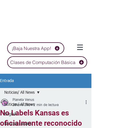
¡Baja Nuestra App!
Clases de Computación Básica
Entrada
Noticias/ All News
Planeta Venus
Noticias/ All News
20 ene 2024
2 min de lectura
No Labels Kansas es
English
oficialmente reconocido
Noticias Locales