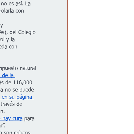
no es así. La 
olarla con 
 y 
s), del Colegio 
l y la 
eda con 
mpuesto natural 
 de la 
ás de 116,000 
gia no se puede 
 en su página 
través de 
ón.
 hay cura
 para 
r”.
 son críticos 