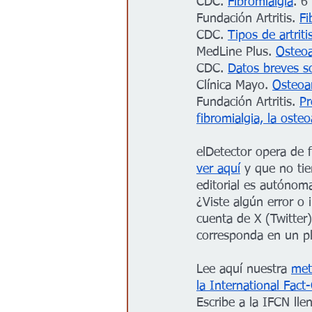
CDC. 
Fibromialgia
. 6
Fundación Artritis. 
Fi
CDC. 
Tipos de artriti
MedLine Plus. 
Osteoar
CDC. 
Datos breves sob
Clínica Mayo. 
Osteoar
Fundación Artritis. 
Pr
fibromialgia, la osteoa
elDetector opera de 
ver aquí
 y que no ti
editorial es autónom
¿Viste algún error o 
cuenta de X (Twitter)
corresponda en un p
Lee aquí nuestra 
met
la International Fac
Escribe a la IFCN lle