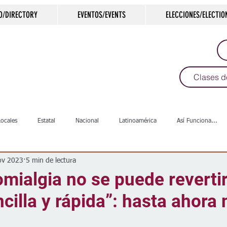
O/DIRECTORY
EVENTOS/EVENTS
ELECCIONES/ELECTIO
Clases d
Locales
Estatal
Nacional
Latinoamérica
Así Funciona...
ov 2023
5 min de lectura
s
Salud
Arte & Cultura
Deportes
COVID-19
Política
romialgia no se puede reverti
cilla y rápida”: hasta ahora 
Escuelas
Calles
Desamparados
Carreteras
Comunida