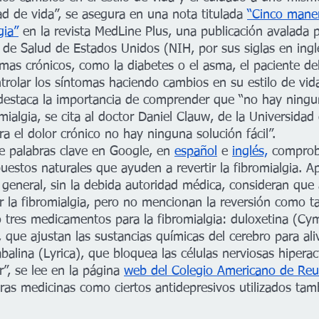
ad de vida”, se asegura en una nota titulada 
“Cinco mane
gia”
 en la revista MedLine Plus, una publicación avalada p
 de Salud de Estados Unidos (NIH, por sus siglas en inglé
mas crónicos, como la diabetes o el asma, el paciente d
trolar los síntomas haciendo cambios en su estilo de vida
 destaca la importancia de comprender que “no hay ningun
mialgia, se cita al doctor Daniel Clauw, de la Universidad
a el dolor crónico no hay ninguna solución fácil”.
 palabras clave en Google, en 
español
 e 
inglés,
 compro
uestos naturales que ayuden a revertir la fibromialgia. A
general, sin la debida autoridad médica, consideran que 
r la fibromialgia, pero no mencionan la reversión como ta
tres medicamentos para la fibromialgia: duloxetina (Cym
, que ajustan las sustancias químicas del cerebro para aliv
balina (Lyrica), que bloquea las células nerviosas hiperac
r”, se lee en la página 
web del Colegio Americano de Reu
as medicinas como ciertos antidepresivos utilizados tam