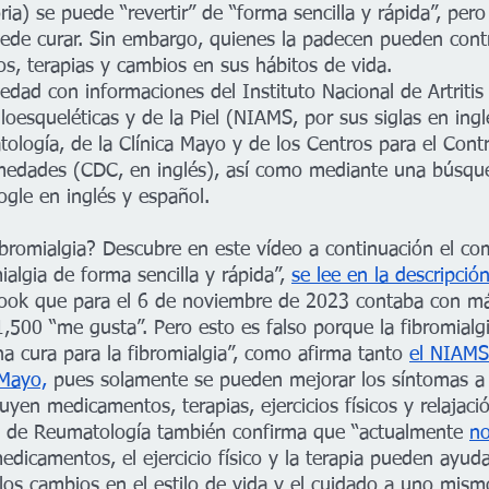
) se puede “revertir” de “forma sencilla y rápida”, pero 
uede curar. Sin embargo, quienes la padecen pueden contr
, terapias y cambios en sus hábitos de vida.
dad con informaciones del Instituto Nacional de Artritis
esqueléticas y de la Piel (NIAMS, por sus siglas en inglé
logía, de la Clínica Mayo y de los Centros para el Contro
medades (CDC, en inglés), así como mediante una búsqu
ogle en inglés y español.
fibromialgia? Descubre en este vídeo a continuación el co
ialgia de forma sencilla y rápida”, 
se lee en la descripción
ook que para el 6 de noviembre de 2023 contaba con m
1,500 “me gusta”. Pero esto es falso porque la fibromial
una cura para la fibromialgia”, como afirma tanto 
el NIAMS
 Mayo,
 pues solamente se pueden mejorar los síntomas a 
uyen medicamentos, terapias, ejercicios físicos y relajaci
o de Reumatología también confirma que “actualmente 
no
medicamentos, el ejercicio físico y la terapia pueden ayuda
 los cambios en el estilo de vida y el cuidado a uno mismo