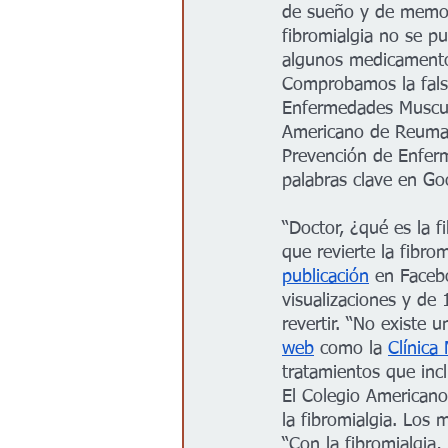
de sueño y de memoria
fibromialgia no se p
algunos medicamentos
Comprobamos la false
Enfermedades Musculo
Americano de Reumato
Prevención de Enfer
palabras clave en Go
“Doctor, ¿qué es la 
que revierte la fibrom
publicación
 en Faceb
visualizaciones y de 
revertir. “No existe 
web
 como la 
Clínica
tratamientos que incl
El Colegio American
la fibromialgia. Los 
“Con la fibromialgia,