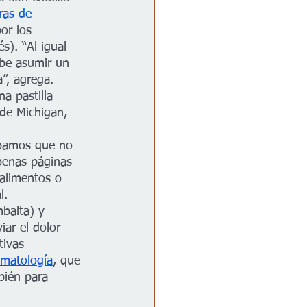
ras de 
or los 
s). “Al igual 
ebe asumir un 
”, agrega.
a pastilla 
 de Michigan, 
bamos que no 
penas páginas 
alimentos o 
l.
balta) y 
iar el dolor 
tivas 
matología
, que 
bién para 