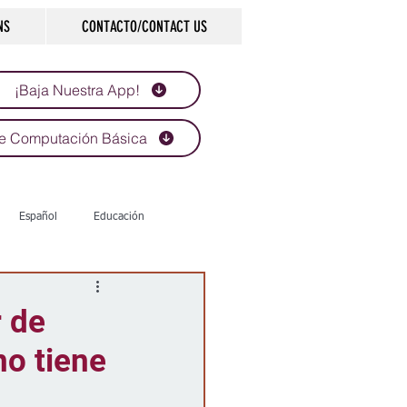
NS
CONTACTO/CONTACT US
¡Baja Nuestra App!
e Computación Básica
Español
Educación
Tecnología
Economía
r de
no tiene
d
Historias que inspiran