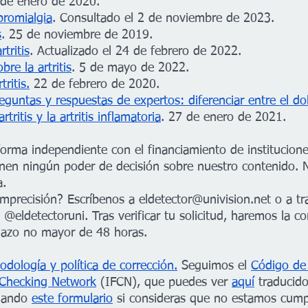
 de enero de 2020.
bromialgia
. Consultado el 2 de noviembre de 2023.
s
. 25 de noviembre de 2019.
tritis
. Actualizado el 24 de febrero de 2022.
re la artritis
. 5 de mayo de 2022.
tritis.
 22 de febrero de 2020.
eguntas y respuestas de expertos: diferenciar entre el dol
rtritis y la artritis inflamatoria
. 27 de enero de 2021.
forma independiente con el financiamiento de institucion
enen ningún poder de decisión sobre nuestro contenido. N
a.
imprecisión? Escríbenos a eldetector@univision.net o a tr
 @eldetectoruni. Tras verificar tu solicitud, haremos la c
lazo no mayor de 48 horas.
odología y política de corrección.
 Seguimos el 
Código de 
t-Checking Network
 (IFCN), que puedes ver 
aquí
 traducido
nando 
este formulario
 si consideras que no estamos cump