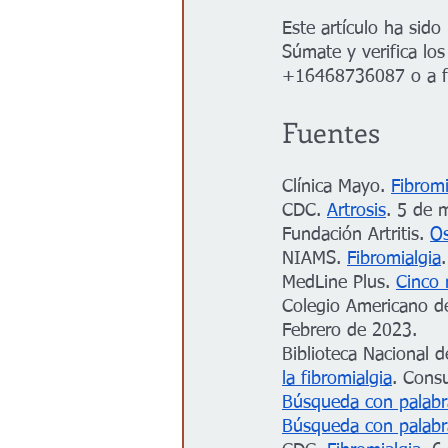
Este artículo ha sid
Súmate y verifica lo
+16468736087 o a f
Fuentes
Clínica Mayo. 
Fibromi
CDC. 
Artrosis
. 5 de 
Fundación Artritis. 
Os
NIAMS. 
Fibromialgia
MedLine Plus. 
Cinco 
Colegio Americano d
Febrero de 2023.
Biblioteca Nacional d
la fibromialgia
. Cons
Búsqueda con palabr
Búsqueda con palabr