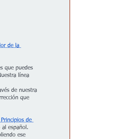
or de la 
es que puedes 
uestra línea 
avés de nuestra 
orrección que 
Principios de 
 al español. 
liendo ese 