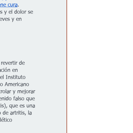
ene cura
. 
 y el dolor se 
reves y en 
revertir de 
ación en 
l Instituto 
gio Americano 
rolar y mejorar 
enido falso que 
tis), que es una 
e artritis, la 
ético 