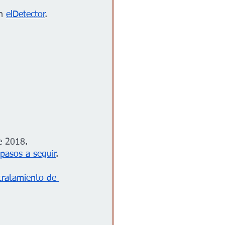
n 
elDetector
. 
 
e 2018.
 pasos a seguir
. 
tratamiento de 