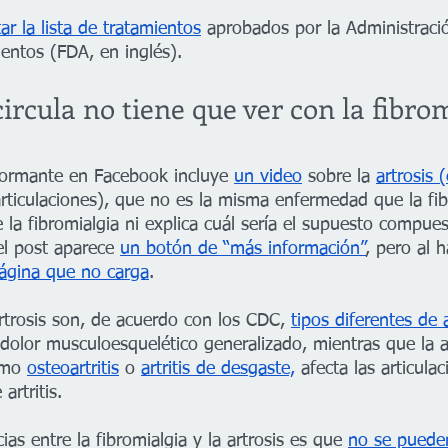
r la lista de tratamientos
 aprobados por la Administraci
ntos (FDA, en inglés).
circula no tiene que ver con la fibro
formante en Facebook incluye 
un video
 sobre la 
artrosis
(
articulaciones), que no es la misma enfermedad que la fib
 la fibromialgia ni explica cuál sería el supuesto compues
el post aparece 
un botón de “más información”
, pero al h
ágina que no carga
.
artrosis son, de acuerdo con los CDC, 
tipos diferentes de ar
dolor musculoesquelético generalizado, mientras que la ar
omo 
osteoartritis
 o 
artritis de desgaste,
 afecta las articulac
 artritis.
ias entre la fibromialgia y la artrosis es que 
no se pueden