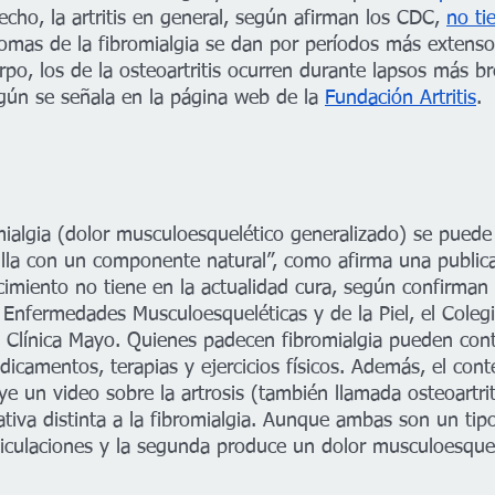
echo, la artritis en general, según afirman los CDC, 
no ti
tomas de la fibromialgia se dan por períodos más extensos
rpo, los de la osteoartritis ocurren durante lapsos más b
egún se señala en la página web de la 
Fundación Artritis
.
mialgia (dolor musculoesquelético generalizado) se puede 
illa con un componente natural”, como afirma una public
imiento no tiene en la actualidad cura, según confirman e
y Enfermedades Musculoesqueléticas y de la Piel, el Cole
 Clínica Mayo. Quienes padecen fibromialgia pueden cont
icamentos, terapias y ejercicios físicos. Además, el cont
uye un video sobre la artrosis (también llamada osteoartri
va distinta a la fibromialgia. Aunque ambas son un tipo d
rticulaciones y la segunda produce un dolor musculoesquel