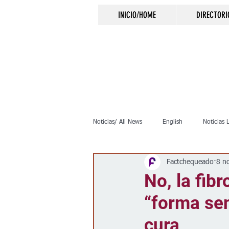
INICIO/HOME
DIRECTORI
Noticias/ All News
English
Noticias 
Factchequeado
8 n
Inmigración
Crimen
Negocio
No, la fib
“forma sen
Elecciones
Clima
Vivienda
cura