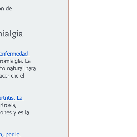
ón de 
mialgia
enfermedad 
romialgia. La 
to natural para 
acer clic el 
tritis.
La 
trosis, 
iones y es la 
, por lo 