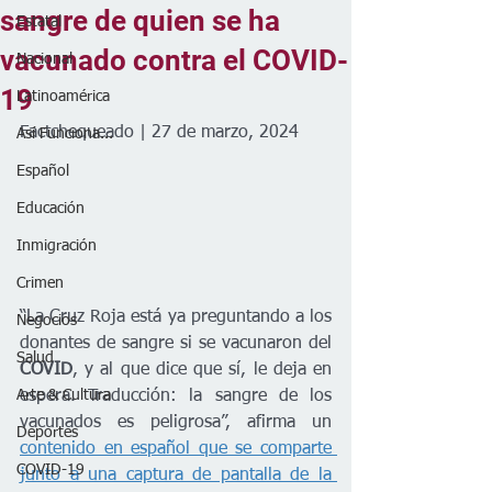
sangre de quien se ha
Estatal
vacunado contra el COVID-
Nacional
19
Latinoamérica
Factchequeado | 27 de marzo, 2024 
Así Funciona...
Español
Educación
Inmigración
Crimen
“La Cruz Roja está ya preguntando a los 
Negocios
donantes de sangre si se vacunaron del 
Salud
COVID
, y al que dice que sí, le deja en 
espera. Traducción: la sangre de los 
Arte & Cultura
vacunados es peligrosa”, afirma un 
Deportes
contenido en español que se comparte 
COVID-19
junto a una captura de pantalla de la 