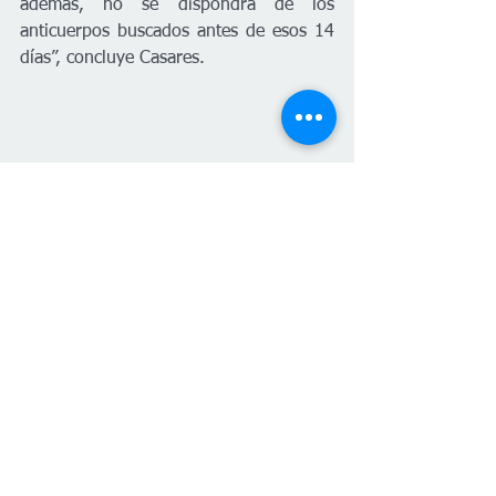
además, no se dispondrá de los 
anticuerpos buscados antes de esos 14 
días”, concluye Casares.
De aprobarse las vacunas 
atenuadas contra el 
COVID-19, se deberá 
esperar 2 semanas para 
donar sangre
En las 
vacunas atenuadas
, para generar 
inmunidad se utilizan los virus 
patógenos que causan la enfermedad a 
evitar u otros considerados similares y 
se mantienen activos, pero debilitados. 