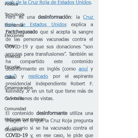
web de la Cruz Roja de Estados Unidos
.
Política
Tecnología
Pero es una 
desinformación
: la 
Cruz 
Roja de Estados Unidos
 explica a 
Economía
Factchequeado 
que sí acepta la sangre 
Elecciones
de las personas vacunadas contra el 
Clima
COVID-19 y que sus donaciones “son 
seguras para transfusiones”. También se 
Vivienda
ha compartido este contenido 
Escuelas
desinformante en inglés (como 
aquí
 y 
aquí
) y 
replicado
 por el aspirante 
Calles
presidencial independiente Robert F. 
Desamparados
Kennedy Jr en un tuit que tiene más de 
5.5 millones de vistas.
Carreteras
Comunidad
El contenido 
desinformante 
utiliza una 
Historias que inspiran
imagen en la que la Cruz Roja pregunta 
al usuario si se ha vacunado contra el
Gobierno
COVID-19
 y, en ese caso, le pide que 