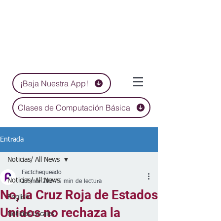
¡Baja Nuestra App!
Clases de Computación Básica
Entrada
Noticias/ All News
Factchequeado
Noticias/ All News
27 mar 2024
5 min de lectura
No, la Cruz Roja de Estados
English
Unidos no rechaza la
Noticias Locales