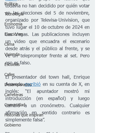
Política
todavía no han decidido por quién votar 
en las elecciones del 5 de noviembre, 
Tecnología
organizado por Televisa-Univision, que 
Economía
tuvo lugar el 10 de octubre de 2024 en 
Las Vegas. Las publicaciones incluyen 
Elecciones
un video que encuadra el escenario 
Clima
desde atrás y el público al frente, y se 
Vivienda
ve un teleprompter frente al set. Pero 
eso es falso.
Escuelas
Calles
El presentador del town hall, Enrique 
Acevedo 
escribió
 en su cuenta de X, en 
Desamparados
inglés: “El apuntador mostró mi 
Carreteras
introducción (en español) y luego 
Comunidad
cambió a un cronómetro. Cualquier 
afirmación en sentido contrario es 
Historias que inspiran
simplemente falsa”. 
Gobierno