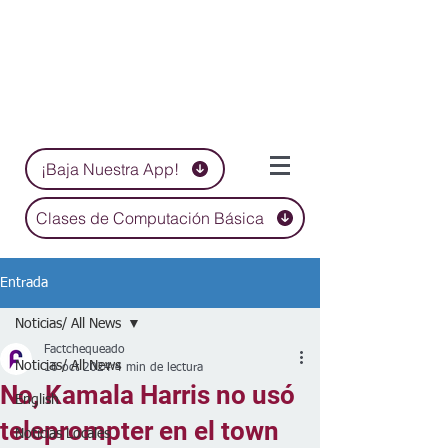
¡Baja Nuestra App!
Clases de Computación Básica
Entrada
Noticias/ All News
Factchequeado
Noticias/ All News
16 oct 2024
4 min de lectura
No, Kamala Harris no usó
English
teleprompter en el town
Noticias Locales