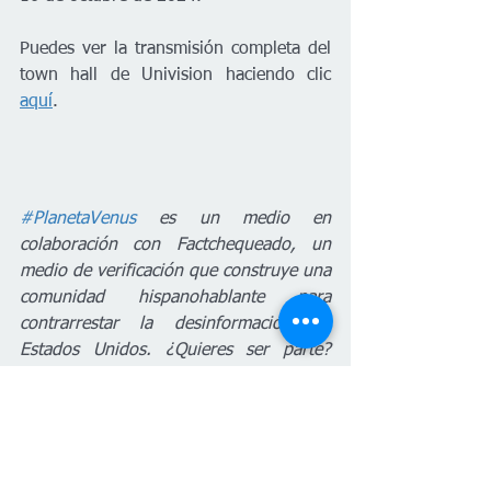
Puedes ver la transmisión completa del 
town hall de Univision haciendo clic 
aquí
. 
#PlanetaVenus
 es un medio en 
colaboración con Factchequeado, un 
medio de verificación que construye una 
comunidad hispanohablante para 
contrarrestar la desinformación en 
Estados Unidos. ¿Quieres ser parte? 
Súmate y verifica los contenidos que 
recibes enviándolos a nuestro 
WhatsApp +16468736087 o a 
factchequeado.com/whatsapp
.