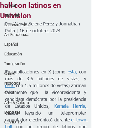
hall con latinos en
Estatal
Univision
Nacional
Por Wendy Selene Pérez y Jonnathan 
Latinoamérica
Pulla | 16 de octubre, 2024
Así Funciona...
Español
Educación
Inmigración
En publicaciones en X (como 
esta
,
 con 
Crimen
más de 3.6 millones de vistas, y 
Negocios
esta,
 con 1.5 millones de vistas) afirman 
falsamente que  la vicepresidenta y 
Salud
candidata demócrata por la presidencia 
Arte & Cultura
de Estados Unidos, 
Kamala Harris, 
Deportes
estaba leyendo un teleprompter 
(apuntador electrónico) durante
 el town 
COVID-19
hall 
con un grupo de latinos que 