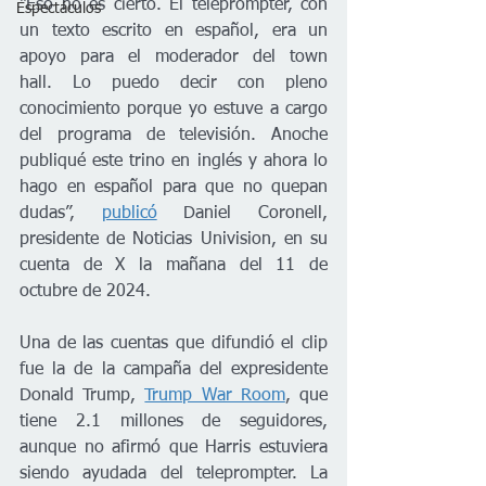
“Eso no es cierto. El teleprompter, con 
Espectáculos
un texto escrito en español, era un 
apoyo para el moderador del town 
hall. Lo puedo decir con pleno 
conocimiento porque yo estuve a cargo 
del programa de televisión. Anoche 
publiqué este trino en inglés y ahora lo 
hago en español para que no quepan 
dudas”, 
publicó
 Daniel Coronell, 
presidente de Noticias Univision, en su 
cuenta de X la mañana del 11 de 
octubre de 2024.
Una de las cuentas que difundió el clip 
fue la de la campaña del expresidente 
Donald Trump, 
Trump War Room
, que 
tiene 2.1 millones de seguidores, 
aunque no afirmó que Harris estuviera 
siendo ayudada del teleprompter. La 