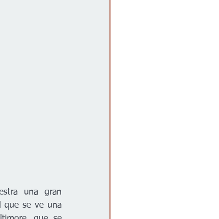
stra una gran 
l que se ve una 
timore, que se 