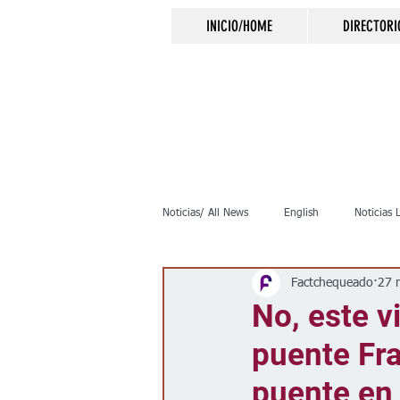
INICIO/HOME
DIRECTORI
Noticias/ All News
English
Noticias 
Factchequeado
27 
Inmigración
Crimen
Negocio
No, este v
puente Fra
Elecciones
Clima
Vivienda
puente en