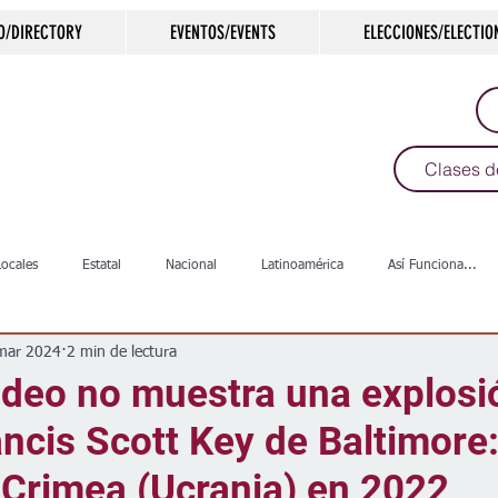
O/DIRECTORY
EVENTOS/EVENTS
ELECCIONES/ELECTIO
Clases d
Locales
Estatal
Nacional
Latinoamérica
Así Funciona...
mar 2024
2 min de lectura
s
Salud
Arte & Cultura
Deportes
COVID-19
Política
ideo no muestra una explosi
ncis Scott Key de Baltimore:
Escuelas
Calles
Desamparados
Carreteras
Comunida
 Crimea (Ucrania) en 2022