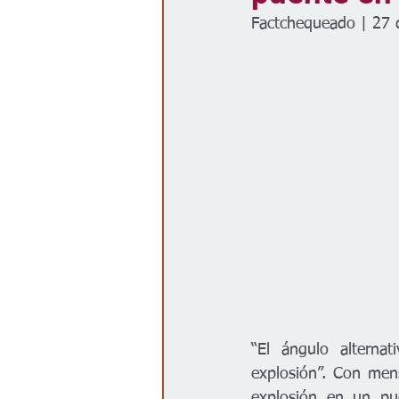
Factchequeado | 27 
Gobierno
Espectáculos
“El ángulo alterna
explosión”. Con men
explosión en un pue