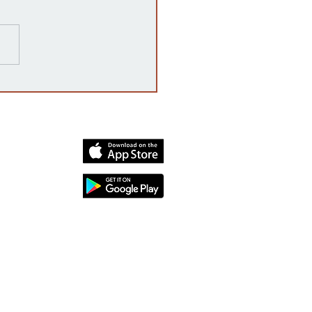
razones detrás de las
rrupciones en la venta de
cates mexicanos a
dos Unidos
dia