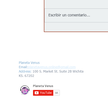
Escribir un comentario...
Jalapeños vinculados a un
brote de salmonela en EEUU
provienen de una granja en
México: autoridades
Contáctanos/Contact us
Planeta Venus
Email:
planetavenus.online
@gmail.com
Address
:
100 S. Market St. Suite 2B Wichita
KS. 67202