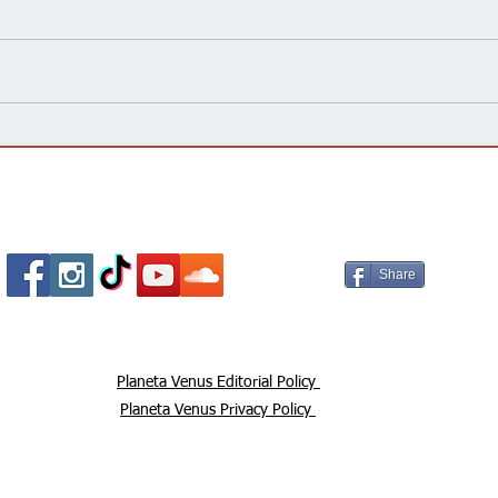
Kansas Define su Futuro en
Las 
las Primarias de 2026 y Mira
inte
hacia Noviembre
agua
Esta
Socializa Con Nosotros /
Our Social Me
Share
Planeta Venus Editorial Policy
Planeta Venus Privacy Policy