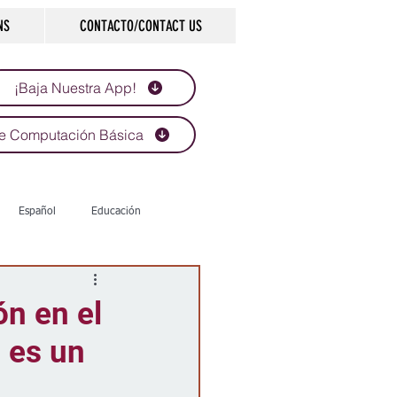
NS
CONTACTO/CONTACT US
¡Baja Nuestra App!
e Computación Básica
Español
Educación
Tecnología
Economía
ón en el
 es un
d
Historias que inspiran