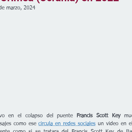
de marzo, 2024
tivo en el colapso del puente 
Francis Scott Key
 mue
sajes como ese 
circula en redes sociales
 un video en e
nte como si se tratara del Francis Scott Key de Bal