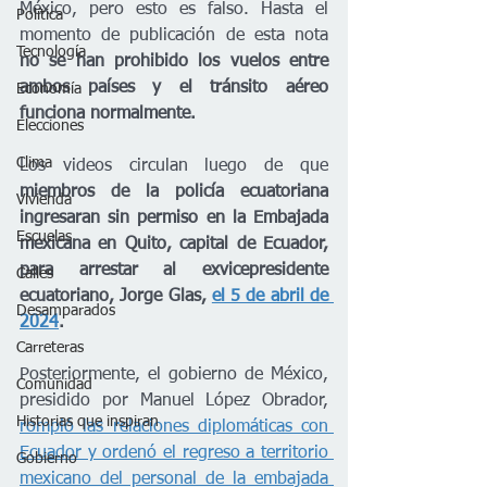
México, pero esto es falso. Hasta el 
Política
momento de publicación de esta nota 
Tecnología
no se han prohibido los vuelos entre 
ambos países y el tránsito aéreo 
Economía
funciona normalmente.
Elecciones
Clima
Los videos circulan luego de que 
miembros de la policía ecuatoriana 
Vivienda
ingresaran sin permiso en la Embajada 
Escuelas
mexicana en Quito, capital de Ecuador, 
para arrestar al exvicepresidente 
Calles
ecuatoriano, Jorge Glas, 
el 5 de abril de 
Desamparados
2024
.
Carreteras
Posteriormente, el gobierno de México, 
Comunidad
presidido por Manuel López Obrador, 
Historias que inspiran
rompió las relaciones diplomáticas con 
Ecuador y ordenó el regreso a territorio 
Gobierno
mexicano del personal de la embajada 