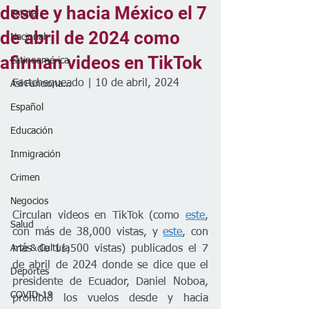
desde y hacia México el 7
Estatal
de abril de 2024 como
Nacional
afirman videos en TikTok
Latinoamérica
Factchequeado | 10 de abril, 2024
Así Funciona...
Español
Educación
Inmigración
Crimen
Negocios
Circulan videos en TikTok (como 
este
, 
Salud
con más de 38,000 vistas, y 
este
, con 
más de 11,500 vistas) publicados el 7 
Arte & Cultura
de abril de 2024 donde se dice que el 
Deportes
presidente de Ecuador, Daniel Noboa, 
COVID-19
prohibió los vuelos desde y hacia 