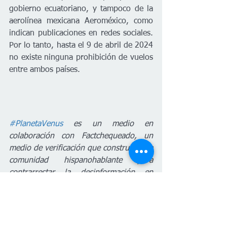
gobierno ecuatoriano, y tampoco de la 
aerolínea mexicana Aeroméxico, como 
indican publicaciones en redes sociales. 
Por lo tanto, hasta el 9 de abril de 2024 
no existe ninguna prohibición de vuelos 
entre ambos países.
#PlanetaVenus
 es un medio en 
colaboración con Factchequeado, un 
medio de verificación que construye una 
comunidad hispanohablante para 
contrarrestar la desinformación en 
Estados Unidos. ¿Quieres ser parte? 
Súmate y verifica los contenidos que 
recibes enviándolos a nuestro 
WhatsApp +16468736087 o a 