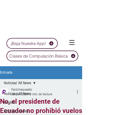
¡Baja Nuestra App!
Clases de Computación Básica
Entrada
Noticias/ All News
Factchequeado
Noticias/ All News
10 abr 2024
3 min de lectura
No, el presidente de
English
Ecuador no prohibió vuelos
Noticias Locales