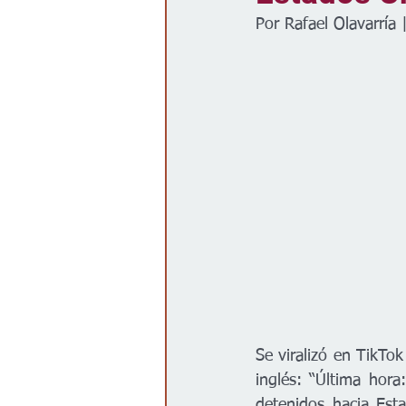
Por Rafael Olavarría 
Gobierno
Espectáculos
Se viralizó en TikTo
inglés: “Última hora
detenidos hacia Est