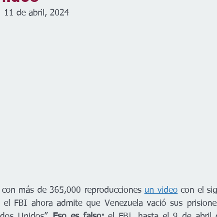
| 11 de abril, 2024
k con más de 365,000 reproducciones 
un video
 con el si
: el FBI ahora admite que Venezuela vació sus prisione
ados Unidos”. 
Eso es falso:
 el FBI, hasta el 9 de abril