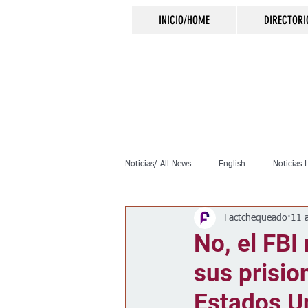
INICIO/HOME
DIRECTORI
Noticias/ All News
English
Noticias 
Factchequeado
11 
Inmigración
Crimen
Negocio
No, el FBI
sus prisio
Elecciones
Clima
Vivienda
Estados U