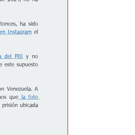
onces, ha sido 
 en Instagram
 el 
a del FBI
 y no 
 este supuesto 
on Venezuela. A 
mos que
 la foto 
 prisión ubicada 