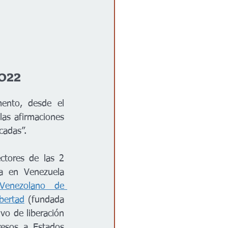
022
ento, desde el 
las afirmaciones 
cadas”. 
ctores de las 2 
a en Venezuela 
Venezolano de 
bertad
 (fundada 
o de liberación 
esos a Estados 