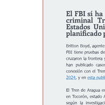
El FBI sí ha
criminal T
Estados Uni
planificado
Britton Boyd, agente
FBI tiene pruebas d
cruzaron la frontera
han publicado caso
conexión con el Tre
2024
, y en 
esta publ
El Tren de Aragua es
en Tocorón, estado A
según la investigac