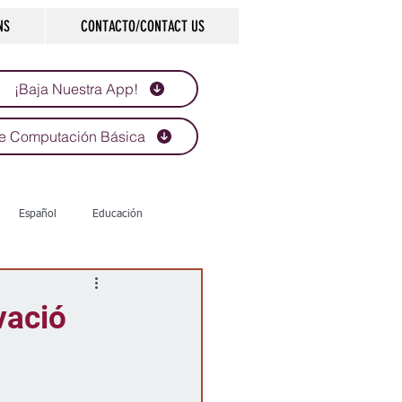
NS
CONTACTO/CONTACT US
¡Baja Nuestra App!
e Computación Básica
Español
Educación
Tecnología
Economía
vació
d
Historias que inspiran