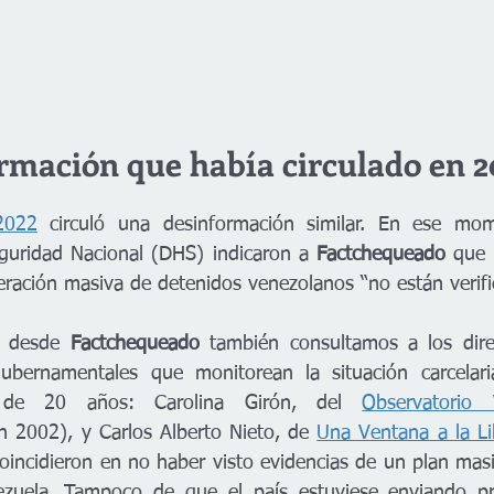
rmación que había circulado en 2
2022
 circuló una desinformación similar. En ese mom
uridad Nacional (DHS) indicaron a 
Factchequeado 
que 
beración masiva de detenidos venezolanos “no están verifi
, desde 
Factchequeado 
también consultamos a los dire
ubernamentales que monitorean la situación carcelari
de 20 años: Carolina Girón, del 
Observatorio 
n 2002), y Carlos Alberto Nieto, de 
Una Ventana a la Li
incidieron en no haber visto evidencias de un plan masiv
zuela. Tampoco de que el país estuviese enviando pr