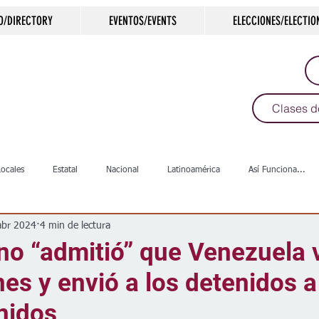
O/DIRECTORY
EVENTOS/EVENTS
ELECCIONES/ELECTIO
Clases d
Locales
Estatal
Nacional
Latinoamérica
Así Funciona...
abr 2024
4 min de lectura
s
Salud
Arte & Cultura
Deportes
COVID-19
Política
 no “admitió” que Venezuela 
nes y envió a los detenidos a
Escuelas
Calles
Desamparados
Carreteras
Comunida
nidos