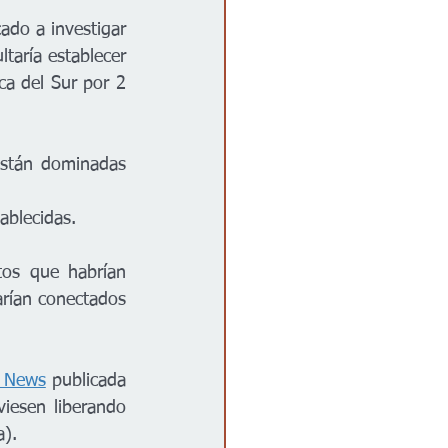
ado a investigar 
taría establecer 
a del Sur por 2 
están dominadas 
ablecidas.
os que habrían 
rían conectados 
S News
 publicada 
iesen liberando 
a).