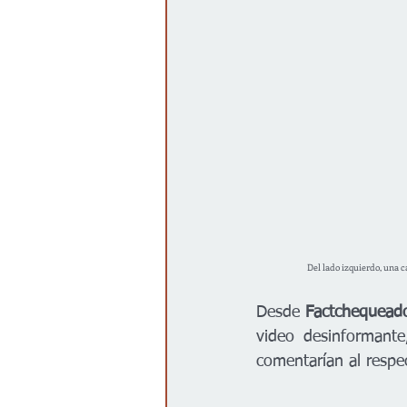
Del lado izquierdo, una c
Desde 
Factchequead
video desinformante
comentarían al respe