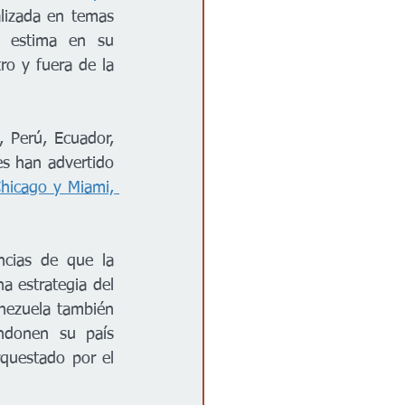
alizada en temas 
 estima en su 
o y fuera de la 
, Perú, Ecuador, 
Colombia, Bolivia, Brasil, Panamá y, desde finales de 2023, autoridades locales han advertido 
icago y Miami, 
cias de que la 
 estrategia del 
nezuela también 
ndonen su país 
questado por el 