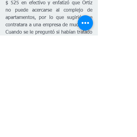
$ 525 en efectivo y enfatizó que Ortiz 
no puede acercarse al complejo de 
apartamentos, por lo que sugirió que 
contratara a una empresa de mudanzas. 
Cuando se le preguntó si habían tratado 
de comunicarse con Ortiz en su idioma 
o al menos asegurarse de que 
entendiera el proceso de desalojo, Reef 
dijo que no estaba segura. También le 
preguntamos si tenía una copia del 
acuerdo escrito que Ortiz firmó para el 
desalojo y que fue presentado al juez, 
nos dijo que tendríamos que contactar a 
su abogado. 
Planeta Venus llamó a la oficina de Kurt 
A. Holmes, al principio, el abogado Kurt 
no recordaba haber trabajado en ese 
caso, pero lo encontró en el momento 