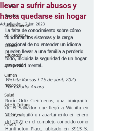
llevar a sufrir abusos y
Estatal
hasta quedarse sin hogar
Nacional
Actualizado:
12 jun 2023
Latinoamérica
La falta de conocimiento sobre cómo 
Así Funciona...
funcionan los sistemas y la carga 
emocional de no entender un idioma 
Español
pueden llevar a una familia a perderlo 
Educación
todo, incluida la seguridad de un hogar 
Inmigración
y su salud mental. 
Crimen
Wichita Kansas | 15 de abril, 2023
Negocios
Por Claudia Amaro 
Salud
Rocío Ortiz Cienfuegos, una inmigrante 
Arte & Cultura
de El Salvador que llegó a Wichita en 
2012, alquiló un apartamento en enero 
Deportes
del 2022 en el complejo conocido como 
COVID-19
Huntington Place, ubicado en 3915 S. 