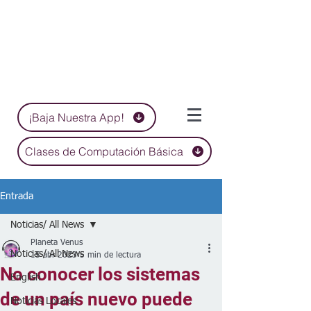
¡Baja Nuestra App!
Clases de Computación Básica
Entrada
Noticias/ All News
Planeta Venus
Noticias/ All News
15 abr 2023
5 min de lectura
No conocer los sistemas
English
de un país nuevo puede
Noticias Locales