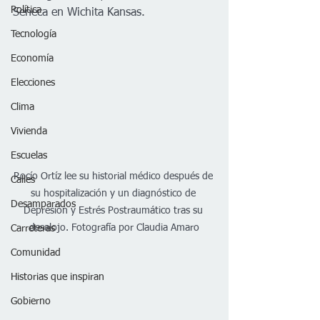
Política
Seneca en Wichita Kansas. 
Tecnología
Economía
Elecciones
Clima
Vivienda
Escuelas
Rocío Ortíz lee su historial médico después de 
Calles
su hospitalización y un diagnóstico de 
Desamparados
Depresión y Estrés Postraumático tras su 
desalojo. Fotografía por Claudia Amaro
Carreteras
Comunidad
Historias que inspiran
Gobierno