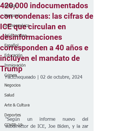
420,000 indocumentados
Estatal
con condenas: las cifras de
Nacional
ICE que circulan en
Latinoamérica
desinformaciones
Así Funciona...
corresponden a 40 años e
Español
Educación
incluyen el mandato de
Inmigración
Trump
Crimen
Factchequeado | 02 de octubre, 2024
Negocios
Salud
Arte & Cultura
Deportes
"Según un informe nuevo del 
COVID-19
subdirector de ICE, Joe Biden, y la zar 