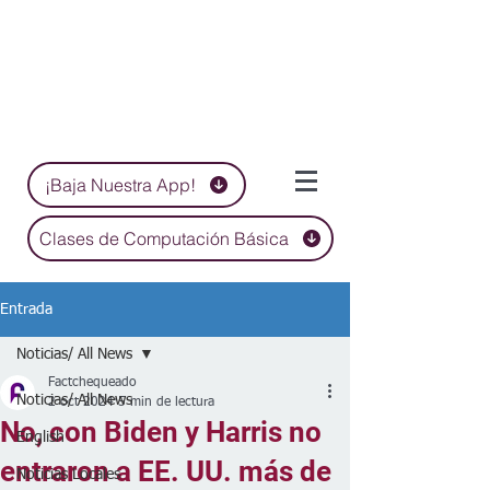
¡Baja Nuestra App!
Clases de Computación Básica
Entrada
Noticias/ All News
Factchequeado
Noticias/ All News
2 oct 2024
5 min de lectura
No, con Biden y Harris no
English
entraron a EE. UU. más de
Noticias Locales