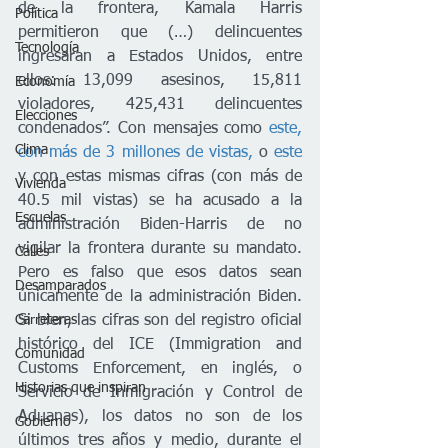
de la frontera, Kamala Harris 
Política
permitieron que (…) delincuentes 
Tecnología
ingresaran a Estados Unidos, entre 
ellos: 13,099 asesinos, 15,811 
Economía
violadores, 425,431 delincuentes 
Elecciones
condenados”. Con mensajes como 
este, 
Clima
con más de 3 millones de vistas,
 o 
este
y con estas mismas cifras (con más de 
Vivienda
40.5 mil vistas) se ha acusado a la 
Escuelas
administración Biden-Harris de no 
vigilar la frontera durante su mandato. 
Calles
Pero es falso que esos datos sean 
Desamparados
únicamente de la administración Biden. 
Si bien, las cifras son del registro oficial 
Carreteras
histórico del ICE (Immigration and 
Comunidad
Customs Enforcement, en inglés, o 
Historias que inspiran
Servicio de Inmigración y Control de 
Aduanas), los datos no son de los 
Gobierno
últimos tres años y medio, durante el 