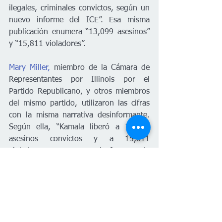
ilegales, criminales convictos, según un 
nuevo informe del ICE”. Esa misma 
publicación enumera “13,099 asesinos” 
y “15,811 violadores”.
Mary Miller,
 miembro de la Cámara de 
Representantes por Illinois por el 
Partido Republicano, y otros miembros 
del mismo partido, utilizaron las cifras 
con la misma narrativa desinformante. 
Según ella, “Kamala liberó a 13,099 
asesinos convictos y a 15,811 
violadores que cruzaron la frontera de 
manera ilegal”. 
Así, omitiendo parte de la información y 
sacándolos de contexto, los mensajes y 
publicaciones de líderes y aliados al 