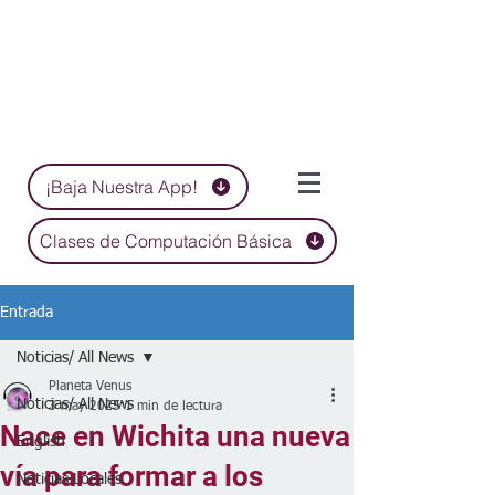
¡Baja Nuestra App!
Clases de Computación Básica
Entrada
Noticias/ All News
Planeta Venus
Noticias/ All News
3 may 2025
1 min de lectura
Nace en Wichita una nueva
English
vía para formar a los
Noticias Locales