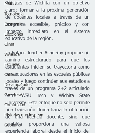
Públicas de Wichita con un objetivo 
Política
claro: formar a la próxima generación 
Tecnología
de docentes locales a través de un 
Economía
programa accesible, práctico y con 
impacto inmediato en el sistema 
Elecciones
educativo de la región.
Clima
La Future Teacher Academy propone un 
Vivienda
camino estructurado para que los 
Escuelas
estudiantes inicien su trayectoria como 
paraeducadores en las escuelas públicas 
Calles
locales y luego continúen sus estudios a 
Desamparados
través de un programa 2+2 articulado 
Carreteras
entre WSU Tech y Wichita State 
University. Este enfoque no solo permite 
Comunidad
una transición fluida hacia la obtención 
Historias que inspiran
de una licencia docente, sino que 
también proporciona una valiosa 
Gobierno
experiencia laboral desde el inicio del 