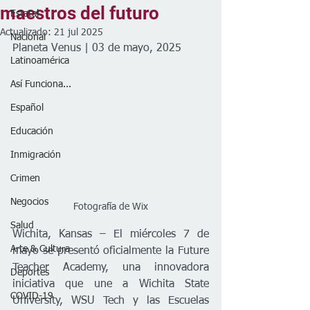
maestros del futuro
Estatal
Actualizado:
21 jul 2025
Nacional
Planeta Venus | 03 de mayo, 2025
Latinoamérica
Así Funciona...
Español
Educación
Inmigración
Crimen
Negocios
Fotografía de Wix
Salud
Wichita, Kansas – El miércoles 7 de 
Arte & Cultura
mayo se presentó oficialmente la Future 
Teacher Academy, una innovadora 
Deportes
iniciativa que une a Wichita State 
COVID-19
University, WSU Tech y las Escuelas 