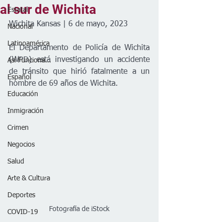
al sur de Wichita
Estatal
Wichita Kansas | 6 de mayo, 2023
Nacional
Latinoamérica
El Departamento de Policía de Wichita 
(WPD) está investigando un accidente 
Así Funciona...
de tránsito que hirió fatalmente a un 
Español
hombre de 69 años de Wichita.
Educación
Inmigración
Crimen
Negocios
Salud
Arte & Cultura
Deportes
Fotografía de iStock
COVID-19