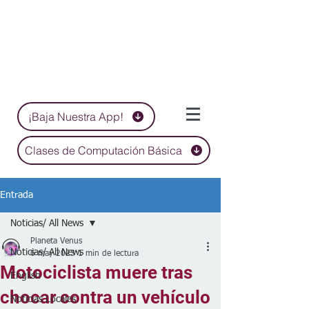
¡Baja Nuestra App!
Clases de Computación Básica
Entrada
Noticias/ All News
Planeta Venus
Noticias/ All News
6 may 2023
1 min de lectura
Motociclista muere tras
English
chocar contra un vehículo
Noticias Locales