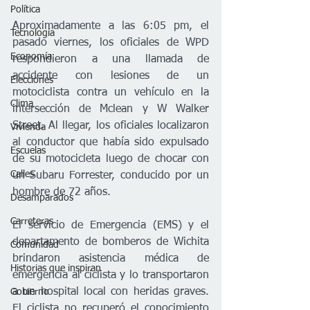
Política
Aproximadamente a las 6:05 pm, el 
Tecnología
pasado viernes, los oficiales de WPD 
Economía
respondieron a una llamada de 
accidente con lesiones de un 
Elecciones
motociclista contra un vehículo en la 
Clima
intersección de Mclean y W Walker 
Street. Al llegar, los oficiales localizaron 
Vivienda
al conductor que había sido expulsado 
Escuelas
de su motocicleta luego de chocar con 
Calles
un Subaru Forrester, conducido por un 
hombre de 72 años.
Desamparados
Carreteras
El servicio de Emergencia (EMS) y el 
departamento de bomberos de Wichita 
Comunidad
brindaron asistencia médica de 
Historias que inspiran
emergencia al ciclista y lo transportaron 
a un hospital local con heridas graves. 
Gobierno
El ciclista no recuperó el conocimiento 