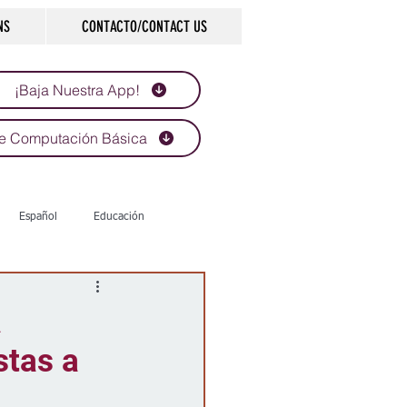
NS
CONTACTO/CONTACT US
¡Baja Nuestra App!
e Computación Básica
Español
Educación
Tecnología
Economía
a
stas a
d
Historias que inspiran