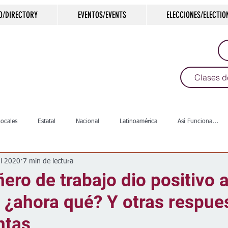
O/DIRECTORY
EVENTOS/EVENTS
ELECCIONES/ELECTIO
Clases d
Locales
Estatal
Nacional
Latinoamérica
Así Funciona...
ul 2020
7 min de lectura
s
Salud
Arte & Cultura
Deportes
COVID-19
Política
ro de trabajo dio positivo 
 ¿ahora qué? Y otras respue
Escuelas
Calles
Desamparados
Carreteras
Comunida
ntas