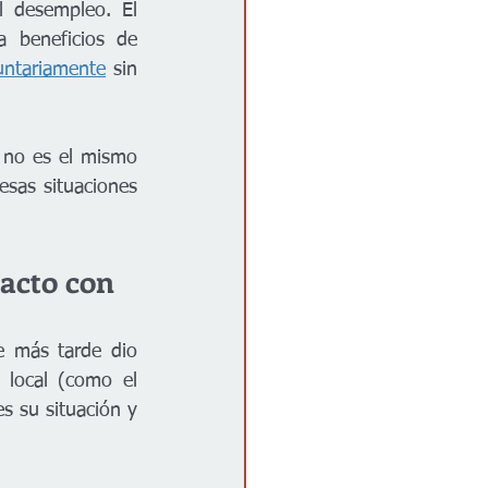
l desempleo. El 
 beneficios de 
luntariamente
 sin 
 no es el mismo 
sas situaciones 
acto con 
 más tarde dio 
positivo en COVID-19, puede comunicarse con su departamento de salud local (como el 
s su situación y 