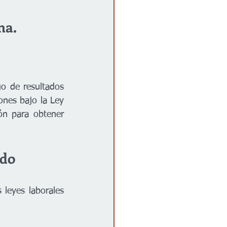
na. 
o de resultados 
nes bajo la Ley 
n para obtener 
ndo 
leyes laborales 