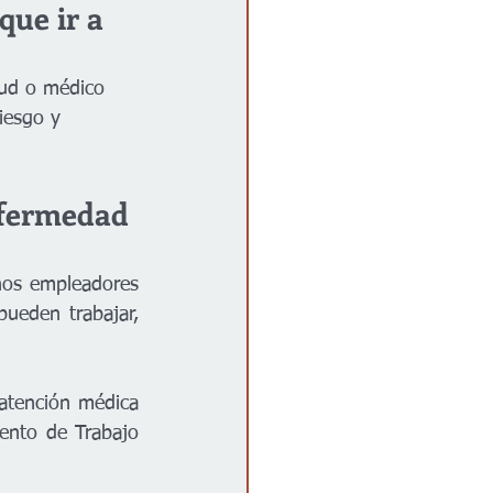
que ir a 
lud o médico 
iesgo y 
nfermedad 
nos empleadores 
ueden trabajar, 
atención médica 
nto de Trabajo 