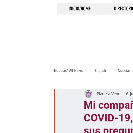
INICIO/HOME
DIRECTORI
Noticias/ All News
English
Noticias 
Planeta Venus
16 j
Inmigración
Crimen
Negocio
Mi compañe
COVID-19,
Elecciones
Clima
Vivienda
sus pregu