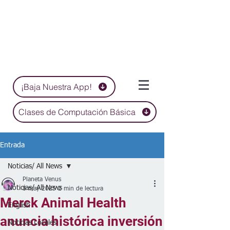
¡Baja Nuestra App!
Clases de Computación Básica
Entrada
Noticias/ All News
Planeta Venus
Noticias/ All News
8 may 2025
2 min de lectura
Merck Animal Health
English
anuncia histórica inversión
Noticias Locales