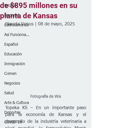
de $895 millones en su
Estatal
planta de Kansas
Nacional
Planeta Venus | 08 de mayo, 2025
Latinoamérica
Así Funciona...
Español
Educación
Inmigración
Crimen
Negocios
Salud
Fotografía de Wix
Arte & Cultura
Topeka KS – En un importante paso 
Deportes
para la economía de Kansas y el 
desarrollo de la industria veterinaria a 
COVID-19