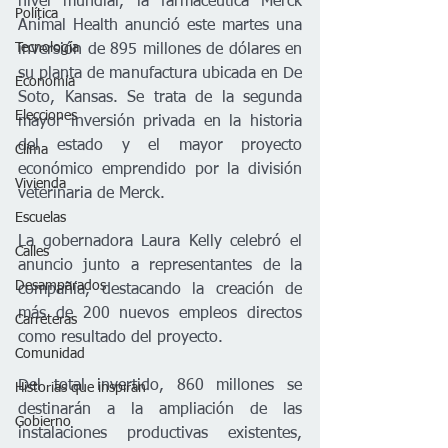
nivel mundial, la farmacéutica Merck 
Política
Animal Health anunció este martes una 
Tecnología
inversión de 895 millones de dólares en 
su planta de manufactura ubicada en De 
Economía
Soto, Kansas. Se trata de la segunda 
Elecciones
mayor inversión privada en la historia 
del estado y el mayor proyecto 
Clima
económico emprendido por la división 
Vivienda
veterinaria de Merck.
Escuelas
La gobernadora Laura Kelly celebró el 
Calles
anuncio junto a representantes de la 
Desamparados
compañía, destacando la creación de 
más de 200 nuevos empleos directos 
Carreteras
como resultado del proyecto. 
Comunidad
Del total invertido, 860 millones se 
Historias que inspiran
destinarán a la ampliación de las 
Gobierno
instalaciones productivas existentes, 