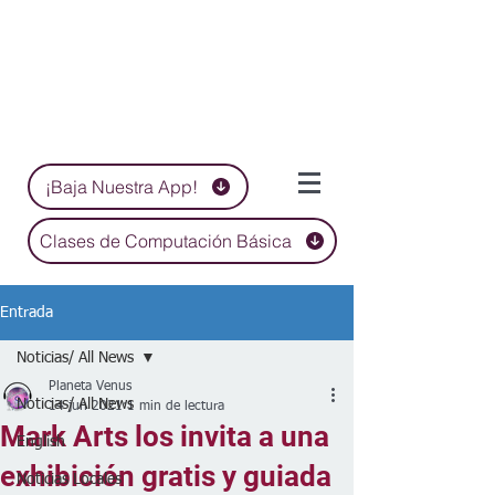
¡Baja Nuestra App!
Clases de Computación Básica
Entrada
Noticias/ All News
Planeta Venus
Noticias/ All News
14 jun 2021
1 min de lectura
Mark Arts los invita a una
English
exhibición gratis y guiada
Noticias Locales