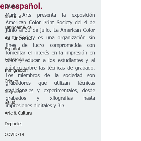
en español.
Estatal
Mark Arts presenta la exposición 
Nacional
American Color Print Society del 4 de 
Latinoamérica
junio al 31 de julio. La American Color 
Print Society es una organización sin 
Así Funciona...
fines de lucro comprometida con 
Español
fomentar el interés en la impresión en 
Educación
color y educar a los estudiantes y al 
público sobre las técnicas de grabado. 
Inmigración
Los miembros de la sociedad son 
Crimen
grabadores que utilizan técnicas 
tradicionales y experimentales, desde 
Negocios
grabados y xilografías hasta 
Salud
impresiones digitales y 3D.
Arte & Cultura
Deportes
COVID-19