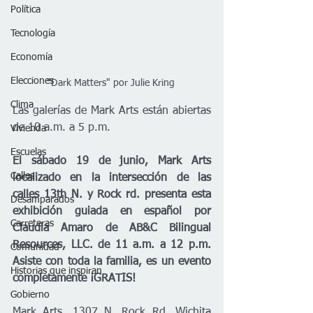
Política
Tecnología
Economía
Elecciones
"Dark Matters" por Julie Kring 
Clima
Las galerías de Mark Arts están abiertas 
de 10 a.m. a 5 p.m.
Vivienda
Escuelas
El sábado 19 de junio, Mark Arts 
Calles
localizado en la intersección de las 
calles 13th N. y Rock rd. presenta esta 
Desamparados
exhibición guiada en español por 
Carreteras
Claudia Amaro de AB&C Bilingual 
Resources, LLC. de 11 a.m. a 12 p.m. 
Comunidad
Asiste con toda la familia, es un evento 
Historias que inspiran
completamente ¡GRATIS!
Gobierno
Mark Arts, 1307 N. Rock Rd. Wichita 