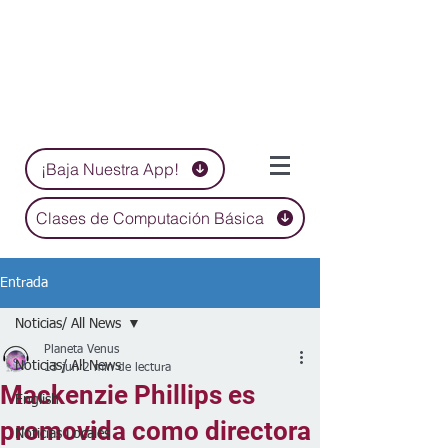
¡Baja Nuestra App!
Clases de Computación Básica
Entrada
Noticias/ All News
Planeta Venus
Noticias/ All News
13 jun
2 min de lectura
Mackenzie Phillips es
English
promovida como directora
Noticias Locales