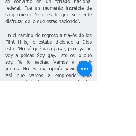
se convirtió en un feriado nacional 
federal. Fue un momento increíble de 
simplemente 'esto es lo que se siente 
disfrutar de lo que estás haciendo'. 
En el camino de regreso a través de los 
Flint Hills, le estaba diciendo a Dios 
esto: 'No sé qué va a pasar, pero ya no 
voy a pelear. Soy gay. Esto es lo que 
soy. Ya lo sabías. Vamos a seguir 
juntos. No es una opción vivir sin Ti. 
Así que vamos a emprender esta 
experiencia juntos y vamos a resolverlo. 
Y no bromeo. Era un día nublado. Y tan 
pronto como dije 'Amén': apareció un 
doble arco iris. Yo estaba gritando y 
llorando. Sacando mi teléfono para 
tomar fotos. Yo estaba como, '¿qué está 
pasando? ¿De dónde salieron estos 