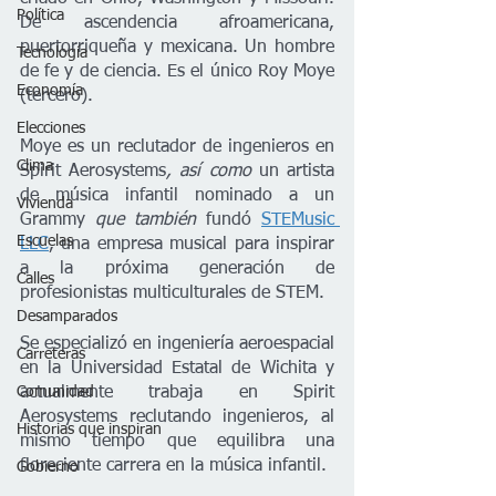
Política
De ascendencia afroamericana, 
puertorriqueña y mexicana. Un hombre 
Tecnología
de fe y de ciencia. Es el único Roy Moye 
Economía
(tercero).
Elecciones
Moye es un reclutador de ingenieros en 
Clima
Spirit Aerosystems
, así como 
un artista 
de música infantil nominado a un 
Vivienda
Grammy 
que también 
fundó 
STEMusic 
Escuelas
LLC
, una empresa musical para inspirar 
a la próxima generación de 
Calles
profesionistas multiculturales de STEM.
Desamparados
Se especializó en ingeniería aeroespacial 
Carreteras
en la Universidad Estatal de Wichita y 
actualmente trabaja en Spirit 
Comunidad
Aerosystems reclutando ingenieros, al 
Historias que inspiran
mismo tiempo que equilibra una 
floreciente carrera en la música infantil.  
Gobierno