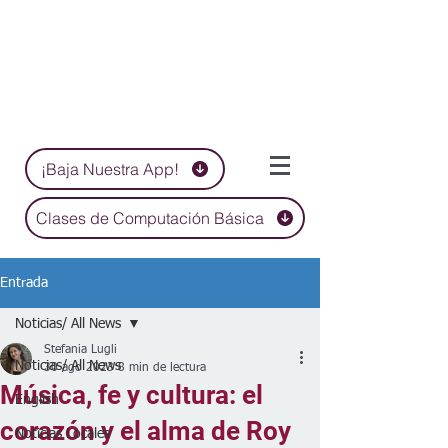
¡Baja Nuestra App!
Clases de Computación Básica
Entrada
Noticias/ All News
Stefania Lugli
Noticias/ All News
30 ago 2023
8 min de lectura
Música, fe y cultura: el
English
corazón y el alma de Roy
Noticias Locales