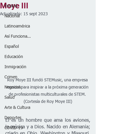
Moye III
Estatal
Actualizado:
15 sept 2023
Nacional
Latinoamérica
Así Funciona...
Español
Educación
Inmigración
Crimen
Roy Moye III fundó STEMusic, una empresa 
musical para inspirar a la próxima generación 
Negocios
de profesionistas multiculturales de STEM. 
Salud
(Cortesía de Roy Moye III)
Arte & Cultura
Deportes
Él es un hombre que ama los aviones, 
la música y a Dios. Nacido en Alemania; 
COVID-19
criado en Ohio, Washington y Missouri. 