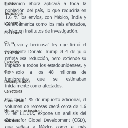
gravamen ahora aplicará a toda la 
Política
población del país, lo que reduciría en 
Tecnología
1.6 % los envíos, con México, India y 
Economía
Centroamérica como los más afectados, 
advierten institutos de investigación.
Elecciones
Clima
La "gran y hermosa" ley que firmó el 
presidente Donald Trump el 4 de julio 
Vivienda
refleja esa reducción, pero extiende su 
Escuelas
impacto a todos los estadounidenses, y 
Calles
no solo a los 48 millones de 
inmigrantes que se estimaban 
Desamparados
inicialmente como afectados.
Carreteras
Por cada 1 % de impuesto adicional, el 
Comunidad
volumen de remesas caerá cerca de 1.6 
Historias que inspiran
% en EE.UU., expone un análisis del 
Center for Global Development (CGD), 
Gobierno
que señala a México como el más 