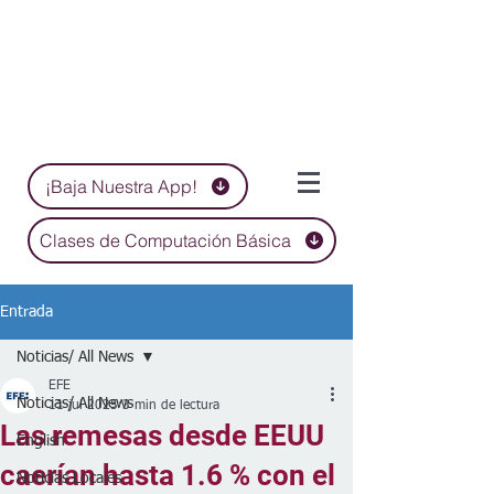
¡Baja Nuestra App!
Clases de Computación Básica
Entrada
Noticias/ All News
EFE
Noticias/ All News
11 jul 2025
3 min de lectura
Las remesas desde EEUU
English
caerían hasta 1.6 % con el
Noticias Locales