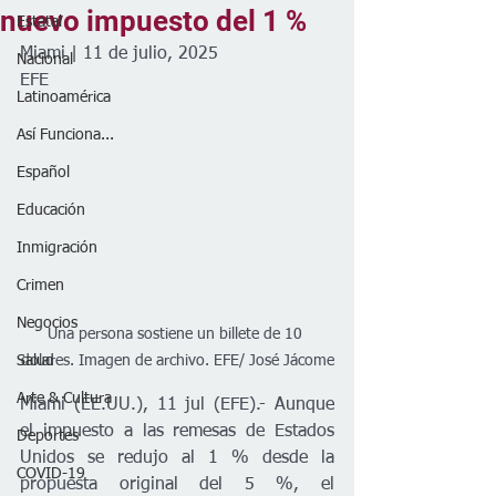
nuevo impuesto del 1 %
Estatal
Miami | 11 de julio, 2025
Nacional
EFE
Latinoamérica
Así Funciona...
Español
Educación
Inmigración
Crimen
Negocios
Una persona sostiene un billete de 10 
Salud
dolares. Imagen de archivo. EFE/ José Jácome
Arte & Cultura
Miami (EE.UU.), 11 jul (EFE).- Aunque 
el impuesto a las remesas de Estados 
Deportes
Unidos se redujo al 1 % desde la 
COVID-19
propuesta original del 5 %, el 