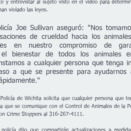
e y entrevistar al sujeto visto en el video para determin
han violado las leyes.
olicía Joe Sullivan aseguró: "Nos tomam
usaciones de crueldad hacia los animale
bles en nuestro compromiso de garan
 el bienestar de todos los animales en
nstamos a cualquier persona que tenga in
aso a que se presente para ayudarnos a
rápidamente."
olicía de Wichita solicita que cualquier persona que te
 a que se comunique con el Control de Animales de la Pol
on Crime Stoppers al 316-267-4111.
policía dijo que compartirán actualizaciones a medid