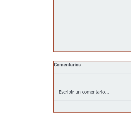
Comentarios
Escribir un comentario...
Jalapeños vinculados a un
brote de salmonela en EEUU
provienen de una granja en
México: autoridades