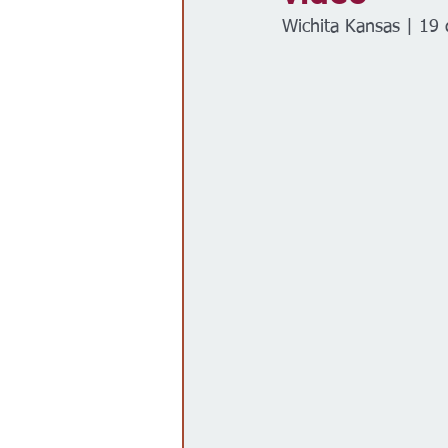
Wichita Kansas | 19 
Gobierno
Espectáculos