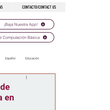
NS
CONTACTO/CONTACT US
¡Baja Nuestra App!
e Computación Básica
Español
Educación
Tecnología
Economía
 de
a en
d
Historias que inspiran