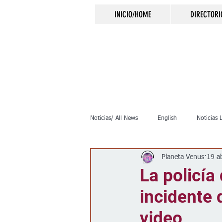
INICIO/HOME
DIRECTORI
Noticias/ All News
English
Noticias 
Planeta Venus
19 a
Inmigración
Crimen
Negocio
La policía
incidente 
Elecciones
Clima
Vivienda
video