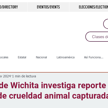
O/DIRECTORY
EVENTOS/EVENTS
ELECCIONES/ELECTIO
Clases d
Locales
Estatal
Nacional
Latinoamérica
Así Funciona...
br 2024
1 min de lectura
s
Salud
Arte & Cultura
Deportes
COVID-19
Política
 de Wichita investiga reporte
de crueldad animal capturad
Escuelas
Calles
Desamparados
Carreteras
Comunida