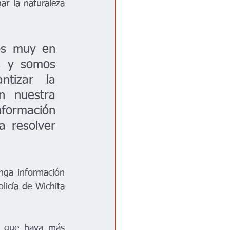
ar la naturaleza 
os muy en 
s y somos 
tizar la 
 nuestra 
formación 
 resolver 
nga información 
icía de Wichita 
a que haya más 