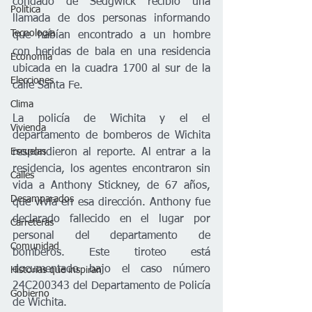
condado de Sedgwick recibió una 
Política
llamada de dos personas informando 
Tecnología
que habían encontrado a un hombre 
con heridas de bala en una residencia 
Economía
ubicada en la cuadra 1700 al sur de la 
Elecciones
calle Santa Fe. 
Clima
La policía de Wichita y el el 
Vivienda
departamento de bomberos de Wichita 
respondieron al reporte. Al entrar a la 
Escuelas
residencia, los agentes encontraron sin 
Calles
vida a Anthony Stickney, de 67 años, 
Desamparados
que vivía en esa dirección. Anthony fue 
declarado fallecido en el lugar por 
Carreteras
personal del departamento de 
Comunidad
bomberos. Este tiroteo está 
documentado bajo el caso número 
Historias que inspiran
24C200343 del Departamento de Policía 
Gobierno
de Wichita. 