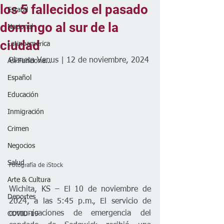
los 5 fallecidos el pasado
Estatal
domingo al sur de la
Nacional
ciudad
Latinoamérica
Planeta Venus | 12 de noviembre, 2024
Así Funciona...
Español
Educación
Inmigración
Crimen
Negocios
Salud
Fotografía de iStock
Arte & Cultura
Wichita, KS – El 10 de noviembre de 
Deportes
2024, a las 5:45 p.m., El servicio de 
comunicaciones de emergencia del 
COVID-19