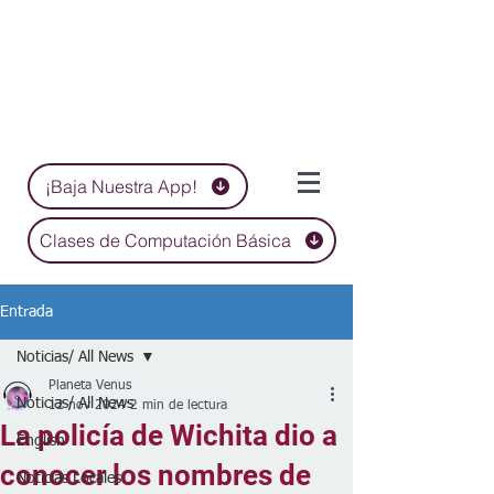
¡Baja Nuestra App!
Clases de Computación Básica
Entrada
Noticias/ All News
Planeta Venus
Noticias/ All News
12 nov 2024
2 min de lectura
La policía de Wichita dio a
English
conocer los nombres de
Noticias Locales