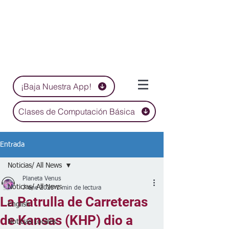
¡Baja Nuestra App!
Clases de Computación Básica
Entrada
Noticias/ All News
Planeta Venus
Noticias/ All News
7 ene 2025
1 min de lectura
La Patrulla de Carreteras
English
de Kansas (KHP) dio a
Noticias Locales