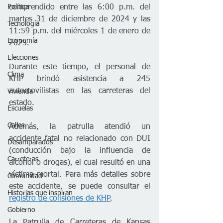
comprendido entre las 6:00 p.m. del 
Política
martes 31 de diciembre de 2024 y las 
Tecnología
11:59 p.m. del miércoles 1 de enero de 
Economía
2025.
Elecciones
Durante este tiempo, el personal de 
Clima
KHP brindó asistencia a 245 
automovilistas en las carreteras del 
Vivienda
estado.
Escuelas
Calles
Además, la patrulla atendió un 
accidente fatal no relacionado con DUI 
Desamparados
(conducción bajo la influencia de 
Carreteras
alcohol o drogas), el cual resultó en una 
víctima mortal. 
Para más detalles sobre 
Comunidad
este accidente, se puede consultar el 
Historias que inspiran
registro de colisiones de KHP
.
Gobierno
La Patrulla de Carreteras de Kansas 