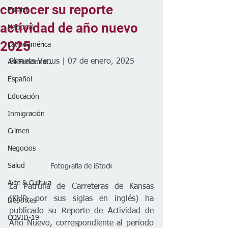
conocer su reporte
Estatal
actividad de año nuevo
Nacional
2025
Latinoamérica
Planeta Venus | 07 de enero, 2025
Así Funciona...
Español
Educación
Inmigración
Crimen
Negocios
Salud
Fotografía de iStock
Arte & Cultura
La Patrulla de Carreteras de Kansas 
(KHP, por sus siglas en inglés) ha 
Deportes
publicado su Reporte de Actividad de 
COVID-19
Año Nuevo, correspondiente al período 