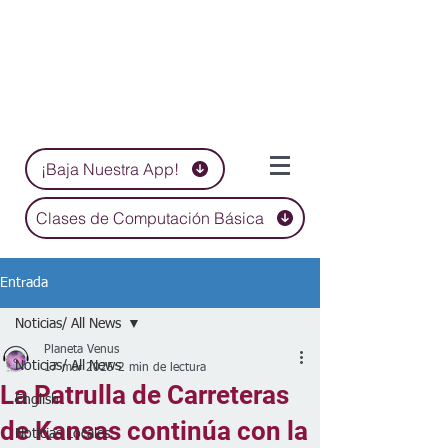
¡Baja Nuestra App!
Clases de Computación Básica
Entrada
Noticias/ All News
Planeta Venus
Noticias/ All News
17 mar 2025
2 min de lectura
La Patrulla de Carreteras
English
de Kansas continúa con la
Noticias Locales