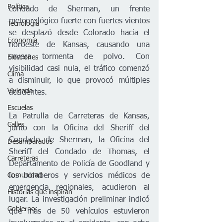
Política
condado de Sherman, un frente 
meteorológico fuerte con fuertes vientos 
Tecnología
se desplazó desde Colorado hacia el 
Economía
noroeste de Kansas, causando una 
severa tormenta de polvo. Con 
Elecciones
visibilidad casi nula, el tráfico comenzó 
Clima
a disminuir, lo que provocó múltiples 
Vivienda
accidentes.  
Escuelas
La Patrulla de Carreteras de Kansas, 
Calles
junto con la Oficina del Sheriff del 
Condado de Sherman, la Oficina del 
Desamparados
Sheriff del Condado de Thomas, el 
Carreteras
Departamento de Policía de Goodland y 
Comunidad
los bomberos y servicios médicos de 
emergencia regionales, acudieron al 
Historias que inspiran
lugar. La investigación preliminar indicó 
Gobierno
que más de 50 vehículos estuvieron 