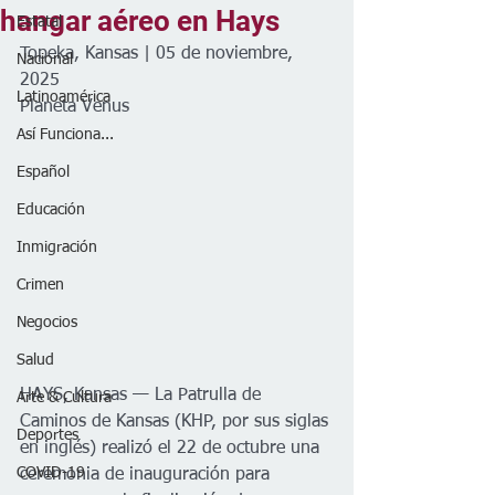
hangar aéreo en Hays
Estatal
Topeka, Kansas | 05 de noviembre, 
Nacional
2025
Latinoamérica
Planeta Venus
Así Funciona...
Español
Educación
Inmigración
Crimen
Negocios
Salud
HAYS, Kansas — La Patrulla de 
Arte & Cultura
Caminos de Kansas (KHP, por sus siglas 
Deportes
en inglés) realizó el 22 de octubre una 
COVID-19
ceremonia de inauguración para 