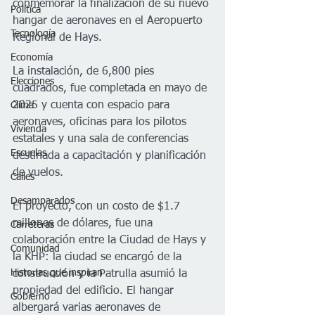
conmemorar la finalización de su nuevo 
Política
hangar de aeronaves en el Aeropuerto 
Tecnología
Regional de Hays.
Economía
La instalación, de 6,800 pies 
Elecciones
cuadrados, fue completada en mayo de 
2025 y cuenta con espacio para 
Clima
aeronaves, oficinas para los pilotos 
Vivienda
estatales y una sala de conferencias 
Escuelas
destinada a capacitación y planificación 
de vuelos.
Calles
Desamparados
El proyecto, con un costo de $1.7 
millones de dólares, fue una 
Carreteras
colaboración entre la Ciudad de Hays y 
Comunidad
la KHP: la ciudad se encargó de la 
Historias que inspiran
construcción y la Patrulla asumió la 
propiedad del edificio. El hangar 
Gobierno
albergará varias aeronaves de 