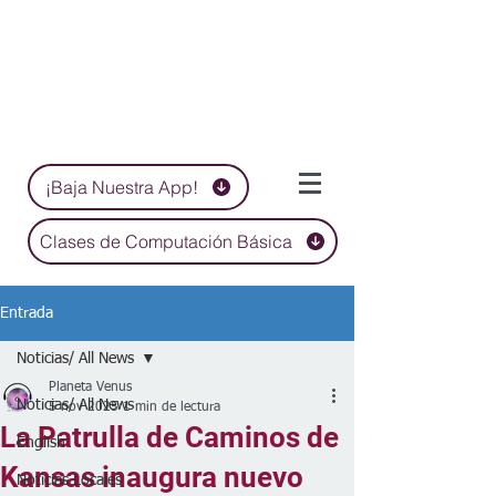
¡Baja Nuestra App!
Clases de Computación Básica
Entrada
Noticias/ All News
Planeta Venus
Noticias/ All News
5 nov 2025
1 min de lectura
La Patrulla de Caminos de
English
Kansas inaugura nuevo
Noticias Locales