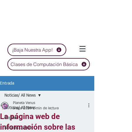
¡Baja Nuestra App!
Clases de Computación Básica
Entrada
Noticias/ All News
Planeta Venus
Noticias/ All News
6 ago 2024
1 min de lectura
La página web de
English
información sobre las
Noticias Locales