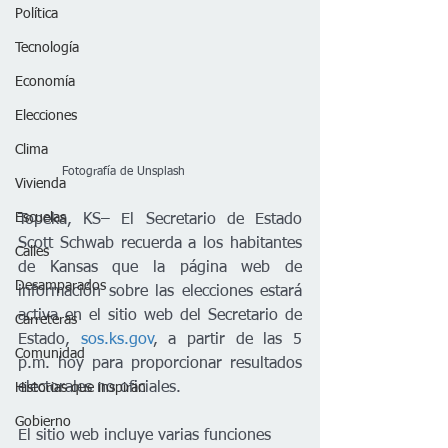
Política
Tecnología
Economía
Elecciones
Clima
           Fotografía de Unsplash
Vivienda
Escuelas
Topeka, KS– El Secretario de Estado 
Scott Schwab recuerda a los habitantes 
Calles
de Kansas que la página web de 
Desamparados
información sobre las elecciones estará 
activa en el sitio web del Secretario de 
Carreteras
Estado, 
sos.ks.gov
, a partir de las 5 
Comunidad
p.m. hoy para proporcionar resultados 
electorales no oficiales. 
Historias que inspiran
Gobierno
El sitio web incluye varias funciones 