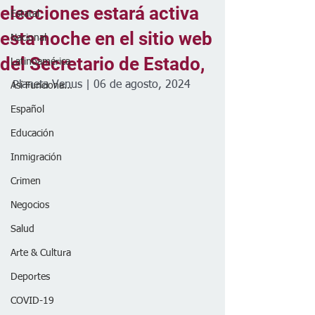
elecciones estará activa
Estatal
esta noche en el sitio web
Nacional
del Secretario de Estado,
Latinoamérica
Planeta Venus | 06 de agosto, 2024
Así Funciona...
Español
Educación
Inmigración
Crimen
Negocios
Salud
Arte & Cultura
Deportes
COVID-19