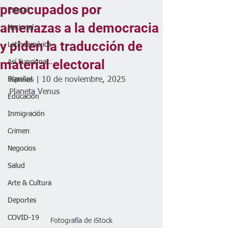
preocupados por
Estatal
amenazas a la democracia
Nacional
y piden la traducción de
Latinoamérica
material electoral
Así Funciona...
Español
Kansas | 10 de noviembre, 2025
Planeta Venus
Educación
Inmigración
Crimen
Negocios
Salud
Arte & Cultura
Deportes
COVID-19
Fotografía de iStock