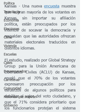
Política
Kansas - Una nueva 
encuesta
 muestra 
Tecnología
que la gran mayoría de los votantes en 
Kansas, sin importar su afiliación 
Economía
política, están preocupados por los 
Elecciones
intentos de socavar la democracia y 
respaldan que las autoridades ofrezcan 
Clima
materiales electorales traducidos en 
Vivienda
distintos idiomas.
Escuelas
El estudio, realizado por Global Strategy 
Calles
Group para la Unión Americana de 
Desamparados
Libertades Civiles (ACLU) de Kansas, 
reveló que el 70% de los votantes 
Carreteras
expresaron preocupación por los 
Comunidad
esfuerzos de algunos políticos para 
debilitar el valor del voto ciudadano, y 
Historias que inspiran
que el 71% considera prioritario que 
Gobierno
los funcionarios protejan el sistema 