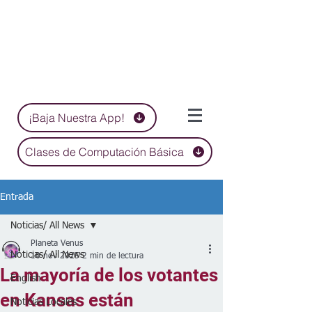
¡Baja Nuestra App!
Clases de Computación Básica
Entrada
Noticias/ All News
Planeta Venus
Noticias/ All News
10 nov 2025
2 min de lectura
La mayoría de los votantes
English
en Kansas están
Noticias Locales