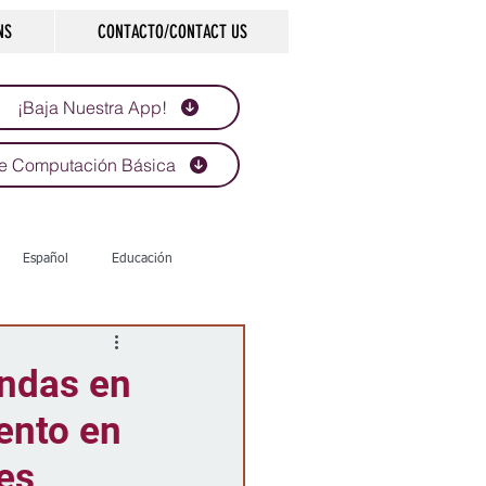
NS
CONTACTO/CONTACT US
¡Baja Nuestra App!
e Computación Básica
Español
Educación
Tecnología
Economía
endas en
ento en
d
Historias que inspiran
les