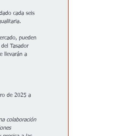
ndado cada seis 
alitaria. 
 mercado, pueden 
 del Tasador 
 llevarán a 
ero de 2025 a 
na colaboración 
iones 