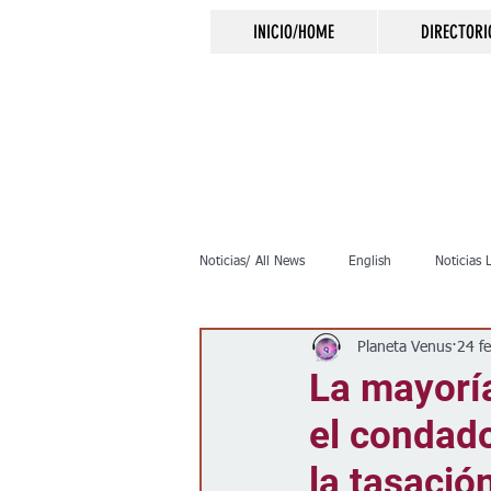
INICIO/HOME
DIRECTORI
Noticias/ All News
English
Noticias 
Planeta Venus
24 f
Inmigración
Crimen
Negocio
La mayoría
el condad
Elecciones
Clima
Vivienda
la tasación