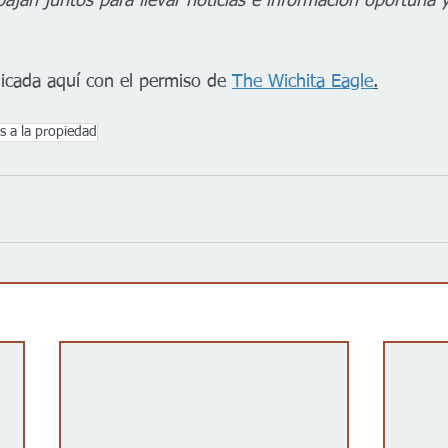
ajan juntos para llevar noticias e información oportuna y
licada aquí con el permiso de 
The Wichita Eagle
.
 a la propiedad