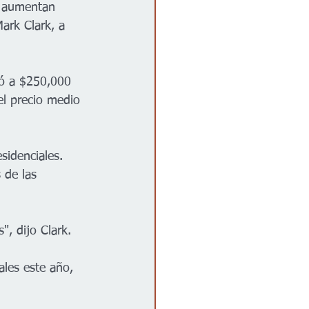
s aumentan 
ark Clark, a 
ó a $250,000 
l precio medio 
sidenciales. 
 de las 
, dijo Clark. 
les este año, 