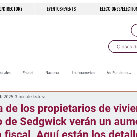
O/DIRECTORY
EVENTOS/EVENTS
ELECCIONES/ELECTIO
Clases d
Locales
Estatal
Nacional
Latinoamérica
Así Funciona...
eb 2025
3 min de lectura
s
Salud
Arte & Cultura
Deportes
COVID-19
Política
 de los propietarios de vivi
o de Sedgwick verán un aum
Escuelas
Calles
Desamparados
Carreteras
Comunida
 fiscal. Aquí están los detal