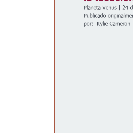
Planeta Venus | 24 d
Gobierno
Espectáculos
Publicado originalme
por:  Kylie Cameron 