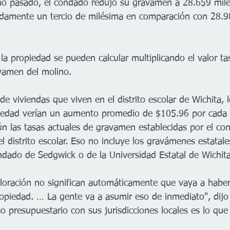
ño pasado, el condado redujo su gravamen a 28.659 milé
damente un tercio de milésima en comparación con 28.9
la propiedad se pueden calcular multiplicando el valor t
vamen del molino.
 de viviendas que viven en el distrito escolar de Wichita,
opiedad verían un aumento promedio de $105.96 por cada
gún las tasas actuales de gravamen establecidas por el co
l distrito escolar. Eso no incluye los gravámenes estatales
ado de Sedgwick o de la Universidad Estatal de Wichita
loración no significan automáticamente que vaya a habe
ropiedad. … La gente va a asumir eso de inmediato", dijo
o presupuestario con sus jurisdicciones locales es lo que