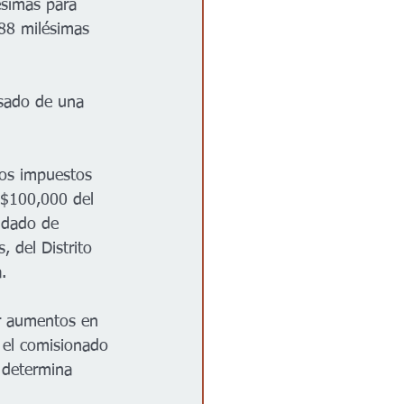
simas para 
88 milésimas 
asado de una 
 los impuestos 
 $100,000 del 
ndado de 
, del Distrito 
. 
r aumentos en 
 el comisionado 
 determina 