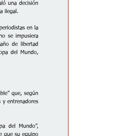
ló una decisión 
 ilegal.
eriodistas en la 
no se impusiera 
ño de libertad 
Copa del Mundo, 
able” que, según 
s y entrenadores 
pa del Mundo”, 
e que su equipo 