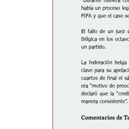
“Durante nuestra co
había un proceso lega
FIFA y que el caso s
El fallo de un juez 
Bélgica en los octav
un partido.
La federación belga
clave para su apelac
cuartos de final el s
era “motivo de preocu
declaró que la “cred
manera consistente”.
Comentarios de 