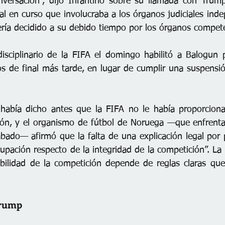
nversación”, dijo Infantino sobre su llamada con Trump
l en curso que involucraba a los órganos judiciales inde
ería decidido a su debido tiempo por los órganos compete
disciplinario de la FIFA el domingo habilitó a Balogun p
os de final más tarde, en lugar de cumplir una suspensión
 había dicho antes que la FIFA no le había proporcion
ión, y el organismo de fútbol de Noruega —que enfrenta 
ábado— afirmó que la falta de una explicación legal por 
pación respecto de la integridad de la competición”. La 
ibilidad de la competición depende de reglas claras que
Trump