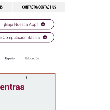
NS
CONTACTO/CONTACT US
¡Baja Nuestra App!
e Computación Básica
Español
Educación
Tecnología
Economía
ientras
e
d
Historias que inspiran