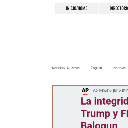
INICIO/HOME
DIRECTORI
Noticias/ All News
English
Noticias 
Ap News
6 jul
6 min
Inmigración
Crimen
Negocio
La integri
Trump y F
Elecciones
Clima
Vivienda
Balogun