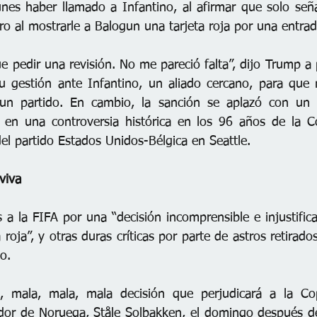
nes haber llamado a Infantino, al afirmar que solo seña
tro al mostrarle a Balogun una tarjeta roja por una entrada
e pedir una revisión. No me pareció falta”, dijo Trump a p
u gestión ante Infantino, un aliado cercano, para que 
n partido. En cambio, la sanción se aplazó con un a
ló en una controversia histórica en los 96 años de la 
el partido Estados Unidos-Bélgica en Seattle.
viva
 a la FIFA por una “decisión incomprensible e injustific
a roja”, y otras duras críticas por parte de astros retirado
o.
, mala, mala, mala decisión que perjudicará a la Co
ador de Noruega, Ståle Solbakken, el domingo después d