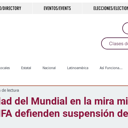
O/DIRECTORY
EVENTOS/EVENTS
ELECCIONES/ELECTIO
Clases d
Locales
Estatal
Nacional
Latinoamérica
Así Funciona...
 de lectura
s
Salud
Arte & Cultura
Deportes
COVID-19
Política
dad del Mundial en la mira m
IFA defienden suspensión d
Escuelas
Calles
Desamparados
Carreteras
Comunida