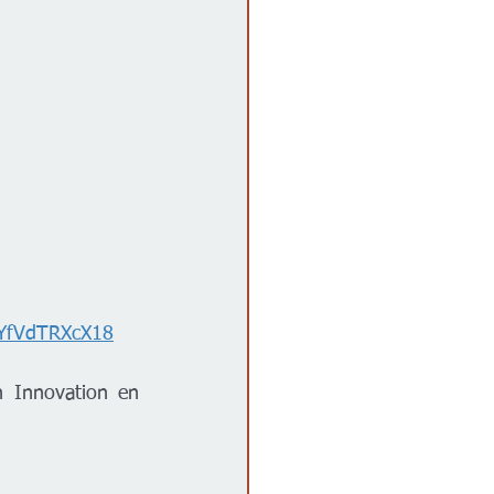
aYfVdTRXcX18
Si tienes alguna pregunta, comunícate con el equipo de Camp Destination Innovation en 