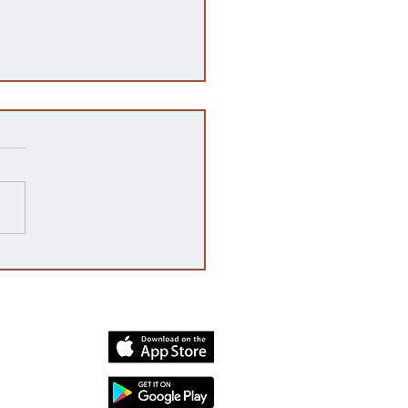
razones detrás de las
rrupciones en la venta de
cates mexicanos a
dos Unidos
dia