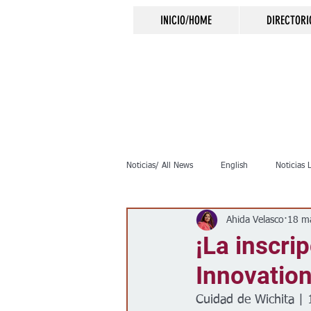
INICIO/HOME
DIRECTORI
Noticias/ All News
English
Noticias 
Ahida Velasco
18 m
Inmigración
Crimen
Negocio
¡La inscri
Innovation
Elecciones
Clima
Vivienda
Cuidad de Wichita |