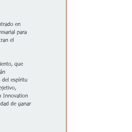
ntrado en 
esarial para 
ran el 
iento, que 
án 
del espíritu 
jetivo, 
n Innovation 
lidad de ganar 