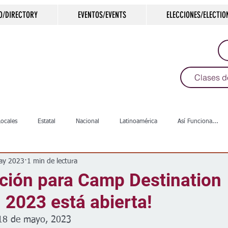
O/DIRECTORY
EVENTOS/EVENTS
ELECCIONES/ELECTIO
Clases d
Locales
Estatal
Nacional
Latinoamérica
Así Funciona...
ay 2023
1 min de lectura
s
Salud
Arte & Cultura
Deportes
COVID-19
Política
pción para Camp Destination
 2023 está abierta!
Escuelas
Calles
Desamparados
Carreteras
Comunida
 18 de mayo, 2023