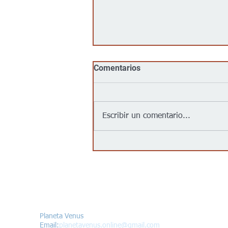
Comentarios
Escribir un comentario...
Jalapeños vinculados a un
brote de salmonela en EEUU
provienen de una granja en
México: autoridades
Contáctanos/Contact us
Planeta Venus
Email:
planetavenus.online
@gmail.com