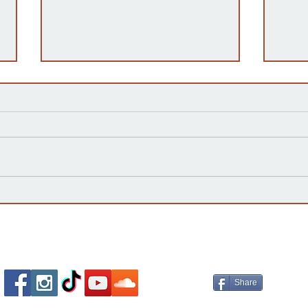
Kansas Define su Futuro en
Las 
las Primarias de 2026 y Mira
inte
hacia Noviembre
agua
Esta
Socializa Con Nosotros /
Our Social Me
Share