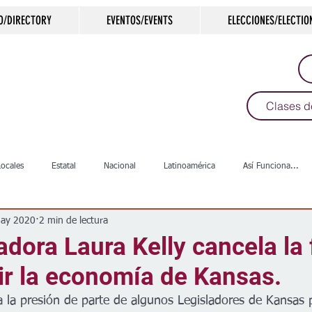
O/DIRECTORY
EVENTOS/EVENTS
ELECCIONES/ELECTIO
Clases d
Locales
Estatal
Nacional
Latinoamérica
Así Funciona...
ay 2020
2 min de lectura
s
Salud
Arte & Cultura
Deportes
COVID-19
Política
dora Laura Kelly cancela la 
ir la economía de Kansas.
Escuelas
Calles
Desamparados
Carreteras
Comunida
la presión de parte de algunos Legisladores de Kansas pa