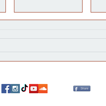
El Laberinto de Medicaid:
El n
Llega el Fin de la Cobertura
19 d
Continua
sigu
Socializa Con Nosotros /
Our Social Me
Share