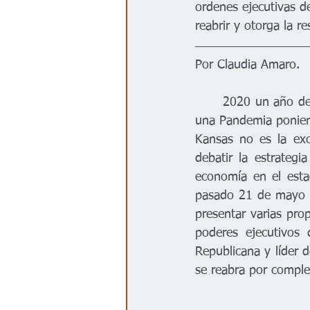
ordenes ejecutivas d
Gobierno
Espectáculos
reabrir y otorga la r
Por Claudia Amaro.
	2020 un año de elecciones locales y generales y un año que ha golpeado al mundo con 
una Pandemia ponien
Kansas no es la exc
debatir la estrategi
economía en el estad
pasado 21 de mayo lo
presentar varias pro
poderes ejecutivos
Republicana y líder 
se reabra por comple