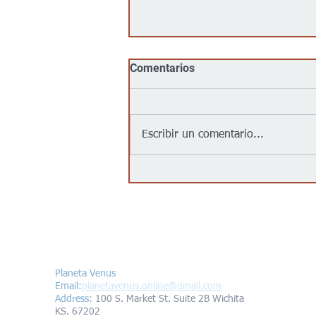
Comentarios
Escribir un comentario...
Por qué el Departamento de
Salud reanudó el plan de
enviar test de COVID-19 a las
casas
Contáctanos/Contact us
Planeta Venus
Email:
planetavenus.online
@gmail.com
Address
:
100 S. Market St. Suite 2B Wichita
KS. 67202