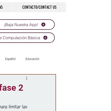
NS
CONTACTO/CONTACT US
¡Baja Nuestra App!
e Computación Básica
Español
Educación
Tecnología
Economía
fase 2
d
Historias que inspiran
ra limitar las 