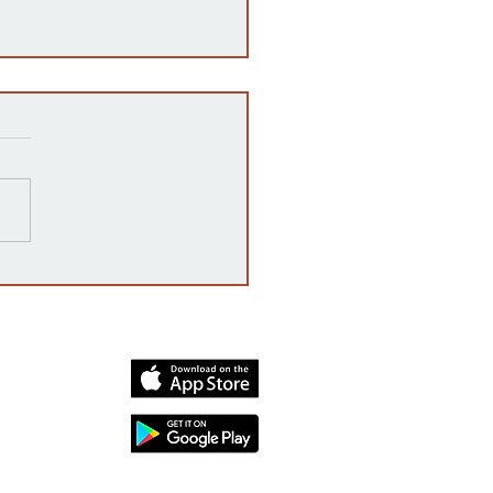
ivel de riesgo de COVID-
el condado de Sedgwick
e siendo alto
dia