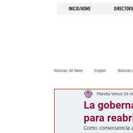
INICIO/HOME
DIRECTORI
Noticias/ All News
English
Noticias 
Planeta Venus
26 m
Inmigración
Crimen
Negocio
La goberna
para reabr
Elecciones
Clima
Vivienda
Como consecuencia a 