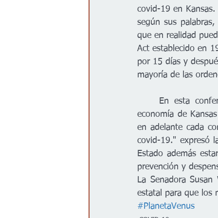
covid-19 en Kansas. 
según sus palabras,
que en realidad pue
Act establecido en 1
por 15 días y después
mayoría de las orden
	En esta conferencia también dio por terminada su orden ejecutiva para reabrir la 
economía de Kansas 
en adelante cada co
covid-19." expresó l
Estado además estará
prevención y despens
La Senadora Susan W
estatal para que los 
#PlanetaVenus