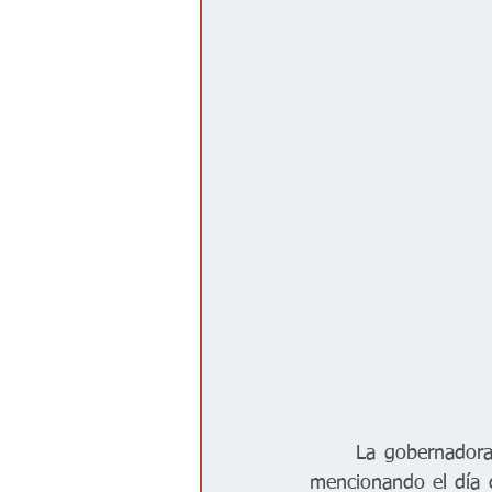
	La gobernadora Kelly dio una conferencia el día de hoy (26 de mayo) donde empezó 
mencionando el día d