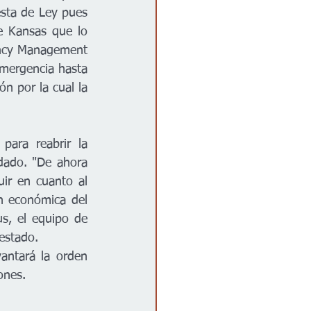
sta de Ley pues 
 Kansas que lo 
ncy Management 
mergencia hasta 
n por la cual la 
ado. "De ahora 
ir en cuanto al 
n económica del 
s, el equipo de 
estado. 
antará la orden 
ones. 