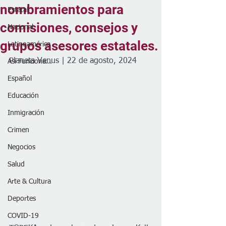
nombramientos para
Estatal
comisiones, consejos y
Nacional
grupos asesores estatales.
Latinoamérica
Planeta Venus | 22 de agosto, 2024
Así Funciona...
Español
Educación
Inmigración
Crimen
Negocios
Salud
Arte & Cultura
Deportes
COVID-19