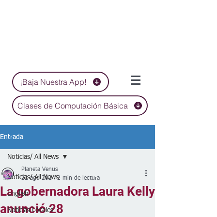
¡Baja Nuestra App!
Clases de Computación Básica
Entrada
Noticias/ All News
Planeta Venus
Noticias/ All News
22 ago 2024
2 min de lectura
La gobernadora Laura Kelly
English
anunció 28
Noticias Locales