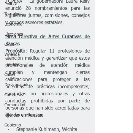
TOPEKA— La gobernadora Laura Kelly 
Política
anunció 28 nombramientos para las 
Tecnología
siguientes juntas, comisiones, consejos 
y grupos asesores estatales.  
Economía
Elecciones
Mesa Directiva de Artes Curativas de 
Kansas
Clima
Propósito:
 Regular 11 profesiones de 
Vivienda
atención médica y garantizar que estos 
Escuelas
profesionales de atención médica 
cumplan y mantengan ciertas 
Calles
calificaciones para proteger a las 
Desamparados
personas de prácticas incompetentes, 
conductas no profesionales y otras 
Carreteras
conductas prohibidas por parte de 
Comunidad
personas que han sido acreditadas para 
Historias que inspiran
ejercer en Kansas.
Gobierno
 Stephanie Kuhlmann, Wichita