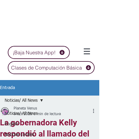
¡Baja Nuestra App!
Clases de Computación Básica
Entrada
Noticias/ All News
Planeta Venus
Noticias/ All News
6 oct 2025
1 min de lectura
La gobernadora Kelly
English
respondió al llamado del
Noticias Locales