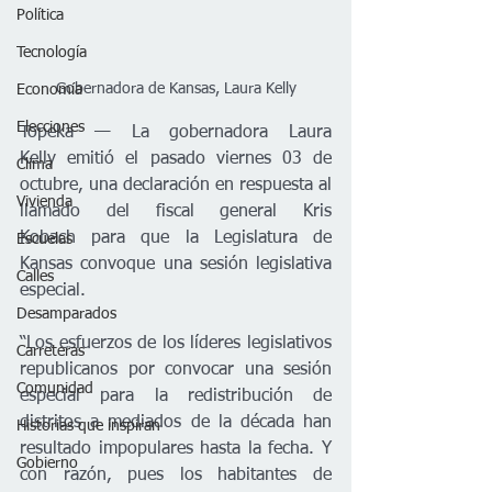
Política
Tecnología
Gobernadora de Kansas, Laura Kelly
Economía
Elecciones
Topeka — La gobernadora Laura 
Kelly emitió el pasado viernes 03 de 
Clima
octubre, una declaración en respuesta al 
Vivienda
llamado del fiscal general Kris 
Kobach para que la Legislatura de 
Escuelas
Kansas convoque una sesión legislativa 
Calles
especial. 
Desamparados
“Los esfuerzos de los líderes legislativos 
Carreteras
republicanos por convocar una sesión 
Comunidad
especial para la redistribución de 
distritos a mediados de la década han 
Historias que inspiran
resultado impopulares hasta la fecha. Y 
Gobierno
con razón, pues los habitantes de 