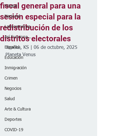
fiscal general para una
Estatal
sesión especial para la
Nacional
redistribución de los
Latinoamérica
distritos electorales
Así Funciona...
Español
Topeka, KS | 06 de octubre, 2025
Planeta Venus
Educación
Inmigración
Crimen
Negocios
Salud
Arte & Cultura
Deportes
COVID-19