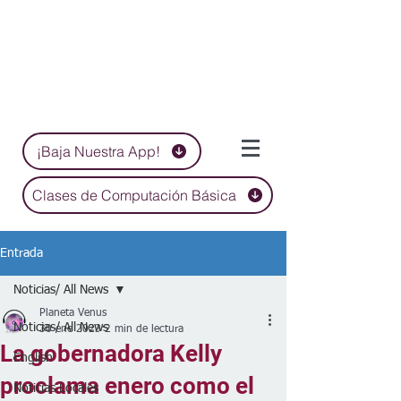
¡Baja Nuestra App!
Clases de Computación Básica
Entrada
Noticias/ All News
Planeta Venus
Noticias/ All News
30 ene 2023
2 min de lectura
La gobernadora Kelly
English
proclama enero como el
Noticias Locales