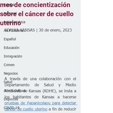
mes de concientización
Estatal
sobre el cáncer de cuello
Nacional
uterino
Latinoamérica
TOPEKA KANSAS | 30 de enero, 2023
Así Funciona...
Español
Educación
Inmigración
Crimen
Negocios
A través de una colaboración con el 
Salud
Departamento de Salud y Medio 
Arte & Cultura
Ambiente de Kansas (KDHE), se insta a 
los habitantes de Kansas a hacerse 
Deportes
pruebas de Papanicolaou para detectar 
COVID-19
cáncer de cuello uterino
 a fin de reducir 