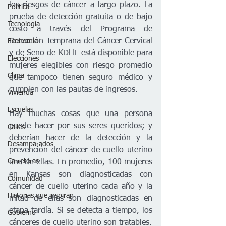
los riesgos de cáncer a largo plazo. La 
Política
prueba de detección gratuita o de bajo 
Tecnología
costo a través del Programa de 
Detección Temprana del Cáncer Cervical 
Economía
y de Seno de KDHE está disponible para 
Elecciones
mujeres elegibles con riesgo promedio 
Clima
que tampoco tienen seguro médico y 
cumplen con las pautas de ingresos.
Vivienda
Escuelas
Hay muchas cosas que una persona 
puede hacer por sus seres queridos; y 
Calles
deberían hacer de la detección y la 
Desamparados
prevención del cáncer de cuello uterino 
Carreteras
una de ellas. En promedio, 100 mujeres 
en Kansas son diagnosticadas con 
Comunidad
cáncer de cuello uterino cada año y la 
Historias que inspiran
mitad de ellas son diagnosticadas en 
etapa tardía. Si se detecta a tiempo, los 
Gobierno
cánceres de cuello uterino son tratables.