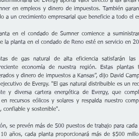
multimillonaria de Evergy aporta valor directo a las áreas
ner en empleos y dinero de impuestos. También garant
o a un crecimiento empresarial que beneficie a todo el es
anta en el condado de Sumner comience a suministrar e
e la planta en el condado de Reno esté en servicio en 20
as de gas natural de alta eficiencia satisfarán las 
creciente economía de nuestra región. Estas plantas t
ados y dinero de impuestos a Kansas”, dijo David Campbe
 ejecutivo de Evergy. "El gas natural distribuible es un re
nte y diversa cartera energética de Evergy, que compl
a en recursos eólicos y solares y respalda nuestro com
, confiable y sostenible".  
ión, se prevén más de 500 puestos de trabajo para cada 
10 años, cada planta proporcionará más de $500 millon