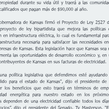
propiedad durante su vida útil y traerá a las comunida
calificados que pagan más de $90,000 al año.
Gobernadora de Kansas firmó el Proyecto de Ley 2527 d
proyecto de ley bipartidista que mejora las políticas 
ón en infraestructura eléctrica, lo cual es fundamental par
aestructura necesaria para satisfacer las necesidades ene
resas de Kansas. Esta legislación hace que Kansas sea 
umenta las oportunidades de desarrollo económico y, en úl
ontribuyentes de Kansas en sus facturas de electricidad. 
na política legislativa que defendimos esté ayudando a
ólido para el estado de Kansas", dijo el presidente de
r los beneficios que esto traerá en términos de emple
dad energética para nuestro estado en los próximos
 dependen de una electricidad confiable todos los días
cios”, dijo el presidente del Senado, Ty Masterson. "Es