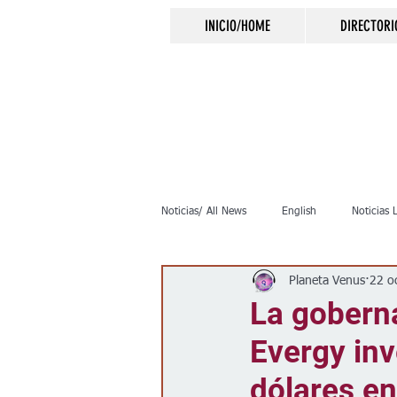
INICIO/HOME
DIRECTORI
Noticias/ All News
English
Noticias 
Planeta Venus
22 o
Inmigración
Crimen
Negocio
La goberna
Evergy inv
Elecciones
Clima
Vivienda
dólares en