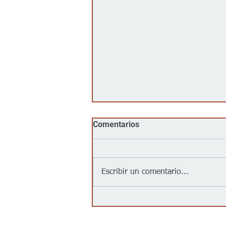
Comentarios
Escribir un comentario...
Jalapeños vinculados a un
brote de salmonela en EEUU
provienen de una granja en