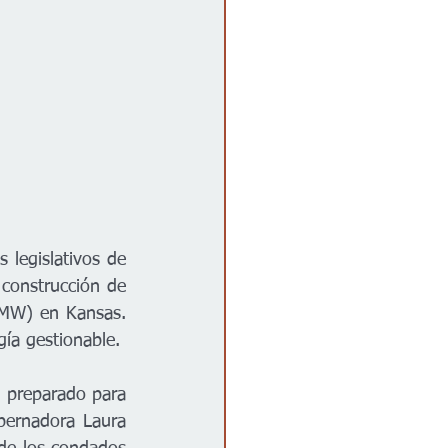
legislativos de 
construcción de 
MW) en Kansas. 
En conjunto, los nuevos proyectos proporcionarán más de 1,400 MW de energía gestionable.  
 preparado para 
obernadora Laura 