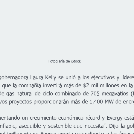
                                                                                  Fotografía de iStock
rnadora Laura Kelly se unió a los ejecutivos y líderes 
 que la compañía invertirá más de $2 mil millones en la 
de gas natural de ciclo combinado de 705 megavatios (
mentando un crecimiento económico récord y Evergy está
nfiable, asequible y sostenible que necesita". Dijo la g