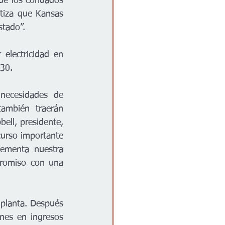
 de los condados 
iza que Kansas 
tado”.  
lectricidad en 
30. 
necesidades de 
ambién traerán 
ll, presidente, 
curso importante 
ementa nuestra 
promiso con una 
planta. Después 
es en ingresos 