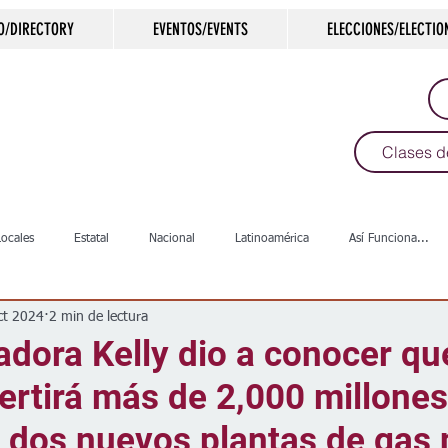
O/DIRECTORY
EVENTOS/EVENTS
ELECCIONES/ELECTIO
Clases d
Locales
Estatal
Nacional
Latinoamérica
Así Funciona...
ct 2024
2 min de lectura
s
Salud
Arte & Cultura
Deportes
COVID-19
Política
dora Kelly dio a conocer qu
ertirá más de 2,000 millones
Escuelas
Calles
Desamparados
Carreteras
Comunida
 dos nuevos plantas de gas 