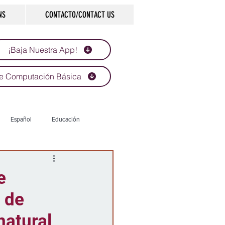
NS
CONTACTO/CONTACT US
¡Baja Nuestra App!
e Computación Básica
Español
Educación
Tecnología
Economía
e
 de
d
Historias que inspiran
natural