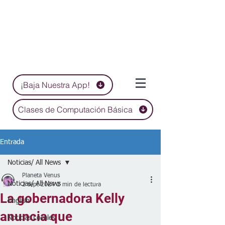
¡Baja Nuestra App!
Clases de Computación Básica
Entrada
Noticias/ All News
Planeta Venus
Noticias/ All News
2 sept 2024
2 min de lectura
La gobernadora Kelly
English
anuncia que
Noticias Locales