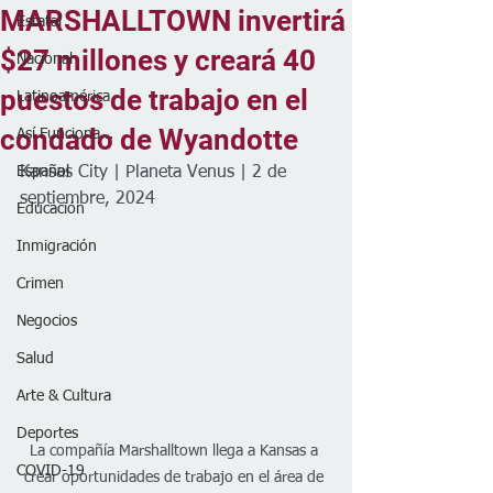
MARSHALLTOWN invertirá
Estatal
$27 millones y creará 40
Nacional
puestos de trabajo en el
Latinoamérica
condado de Wyandotte
Así Funciona...
Español
Kansas City | Planeta Venus | 2 de 
septiembre, 2024
Educación
Inmigración
Crimen
Negocios
Salud
Arte & Cultura
Deportes
La compañía Marshalltown llega a Kansas a 
COVID-19
crear oportunidades de trabajo en el área de 