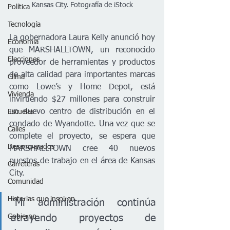
Kansas City. Fotografía de iStock
Política
Tecnología
La gobernadora Laura Kelly anunció hoy 
Economía
que MARSHALLTOWN, un reconocido 
Elecciones
proveedor de herramientas y productos 
de alta calidad para importantes marcas 
Clima
como Lowe’s y Home Depot, está 
Vivienda
invirtiendo $27 millones para construir 
un nuevo centro de distribución en el 
Escuelas
condado de Wyandotte. Una vez que se 
Calles
complete el proyecto, se espera que 
Desamparados
MARSHALLTOWN cree 40 nuevos 
puestos de trabajo en el área de Kansas 
Carreteras
City.
Comunidad
Historias que inspiran
“Mi administración continúa 
Gobierno
atrayendo proyectos de 