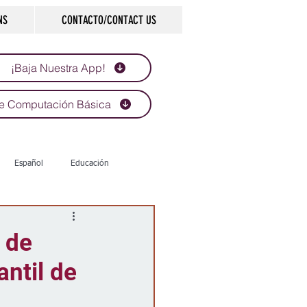
NS
CONTACTO/CONTACT US
¡Baja Nuestra App!
e Computación Básica
Español
Educación
Tecnología
Economía
 de
antil de
d
Historias que inspiran