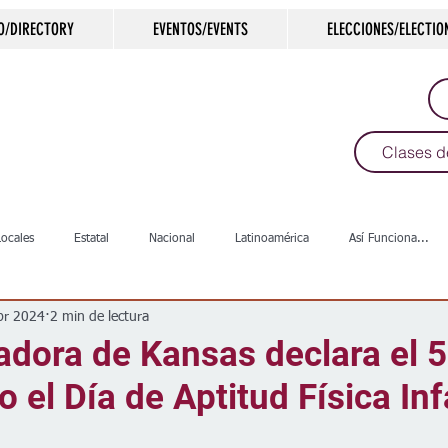
O/DIRECTORY
EVENTOS/EVENTS
ELECCIONES/ELECTIO
Clases d
Locales
Estatal
Nacional
Latinoamérica
Así Funciona...
br 2024
2 min de lectura
s
Salud
Arte & Cultura
Deportes
COVID-19
Política
dora de Kansas declara el 5
el Día de Aptitud Física Inf
Escuelas
Calles
Desamparados
Carreteras
Comunida