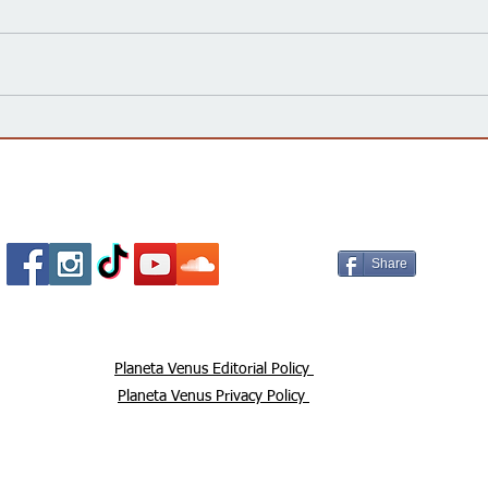
Kansas Define su Futuro en
Las 
las Primarias de 2026 y Mira
inte
hacia Noviembre
agua
Esta
Socializa Con Nosotros /
Our Social Me
Share
Planeta Venus Editorial Policy
Planeta Venus Privacy Policy