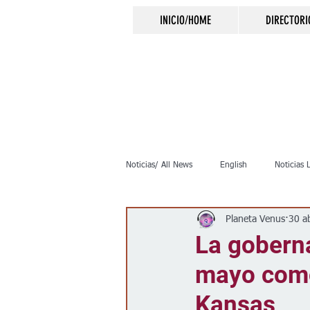
INICIO/HOME
DIRECTORI
Noticias/ All News
English
Noticias 
Planeta Venus
30 a
Inmigración
Crimen
Negocio
La goberna
mayo como 
Elecciones
Clima
Vivienda
Kansas