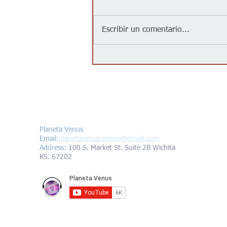
Escribir un comentario...
Jalapeños vinculados a un
brote de salmonela en EEUU
provienen de una granja en
México: autoridades
Contáctanos/Contact us
Planeta Venus
Email:
planetavenus.online
@gmail.com
Address
:
100 S. Market St. Suite 2B Wichita
KS. 67202