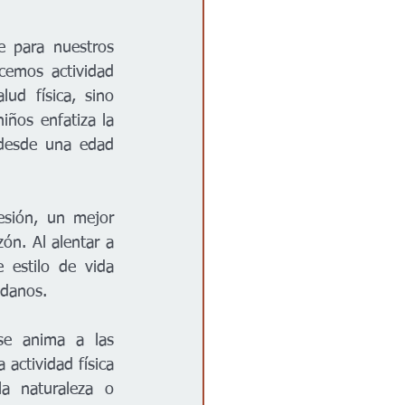
e para nuestros 
emos actividad 
d física, sino 
iños enfatiza la 
desde una edad 
sión, un mejor 
n. Al alentar a 
 estilo de vida 
adanos.  
e anima a las 
actividad física 
a naturaleza o 