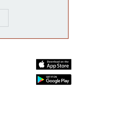
razones detrás de las
rrupciones en la venta de
cates mexicanos a
dos Unidos
dia