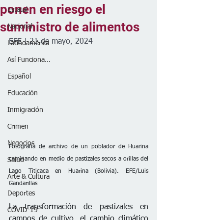
ponen en riesgo el
Estatal
suministro de alimentos
Nacional
EFE | 21 de mayo, 2024
Latinoamérica
Así Funciona...
Español
Educación
Inmigración
Crimen
Negocios
Fotografía de archivo de un poblador de Huarina 
caminando en medio de pastizales secos a orillas del 
Salud
Lago Titicaca en Huarina (Bolivia). EFE/Luis 
Arte & Cultura
Gandarillas
Deportes
La transformación de pastizales en 
COVID-19
campos de cultivo, el cambio climático 