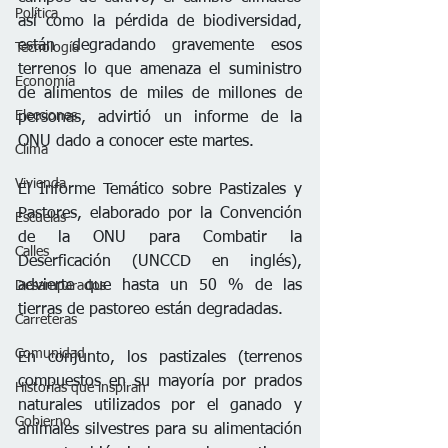
Política
así como la pérdida de biodiversidad, 
están degradando gravemente esos 
Tecnología
terrenos lo que amenaza el suministro 
Economía
de alimentos de miles de millones de 
Elecciones
personas, advirtió un informe de la 
ONU dado a conocer este martes.
Clima
Vivienda
El Informe Temático sobre Pastizales y 
Pastores, elaborado por la Convención 
Escuelas
de la ONU para Combatir la 
Calles
Deserficación (UNCCD en inglés), 
advierte que hasta un 50 % de las 
Desamparados
tierras de pastoreo están degradadas.
Carreteras
Comunidad
En conjunto, los pastizales (terrenos 
compuestos en su mayoría por prados 
Historias que inspiran
naturales utilizados por el ganado y 
Gobierno
animales silvestres para su alimentación 