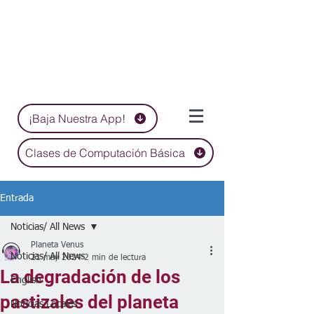
¡Baja Nuestra App!
Clases de Computación Básica
Entrada
Noticias/ All News
Planeta Venus
Noticias/ All News
21 may 2024
2 min de lectura
La degradación de los
English
pastizales del planeta
Noticias Locales