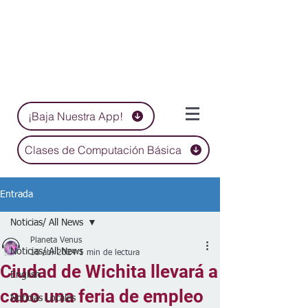
¡Baja Nuestra App!
Clases de Computación Básica
Entrada
Noticias/ All News
Planeta Venus
Noticias/ All News
16 abr 2024
1 min de lectura
Ciudad de Wichita llevará a
English
cabo una feria de empleo
Noticias Locales