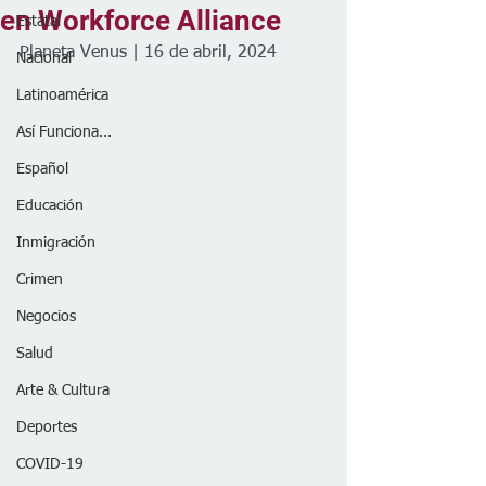
en Workforce Alliance
Estatal
Planeta Venus | 16 de abril, 2024
Nacional
Latinoamérica
Así Funciona...
Español
Educación
Inmigración
Crimen
Negocios
Salud
Arte & Cultura
Deportes
COVID-19