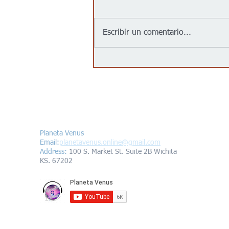
Escribir un comentario...
Jalapeños vinculados a un
brote de salmonela en EEUU
provienen de una granja en
México: autoridades
Contáctanos/Contact us
Planeta Venus
Email:
planetavenus.online
@gmail.com
Address
:
100 S. Market St. Suite 2B Wichita
KS. 67202