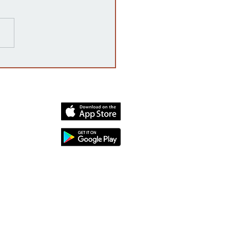
razones detrás de las
rrupciones en la venta de
cates mexicanos a
dos Unidos
dia