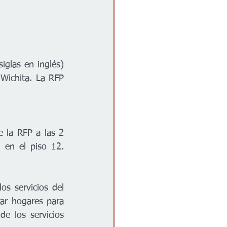
glas en inglés) 
Wichita. La RFP 
 la RFP a las 2 
p.m. el lunes 25 de septiembre en edificio del ayuntamiento, 455 N. Main en el piso 12. 
s servicios del 
ar hogares para 
e los servicios 