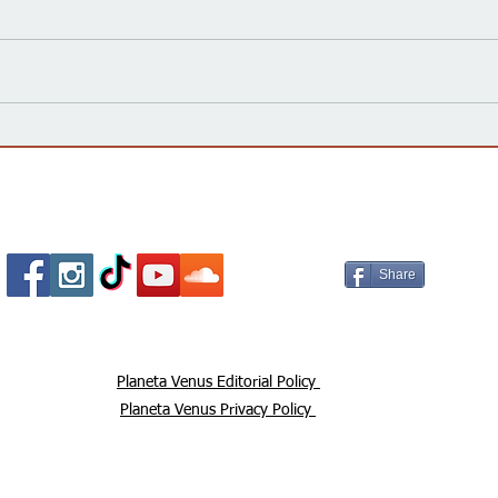
Kansas Define su Futuro en
Las 
las Primarias de 2026 y Mira
inte
hacia Noviembre
agua
Esta
Socializa Con Nosotros /
Our Social Me
Share
Planeta Venus Editorial Policy
Planeta Venus Privacy Policy