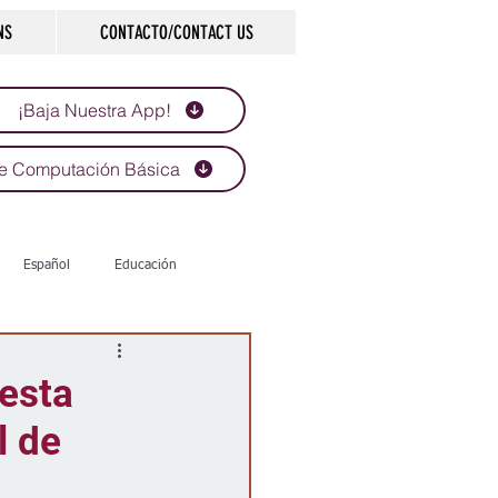
NS
CONTACTO/CONTACT US
¡Baja Nuestra App!
e Computación Básica
Español
Educación
Tecnología
Economía
uesta
l de
d
Historias que inspiran