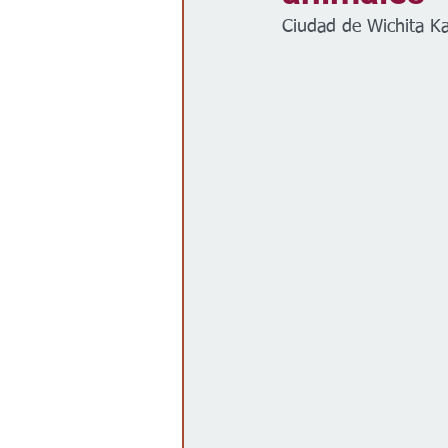
Ciudad de Wichita K
Gobierno
Espectáculos