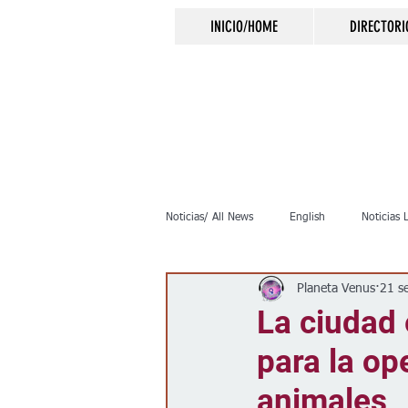
INICIO/HOME
DIRECTORI
Noticias/ All News
English
Noticias 
Planeta Venus
21 s
Inmigración
Crimen
Negocio
La ciudad 
para la op
Elecciones
Clima
Vivienda
animales