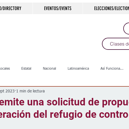
O/DIRECTORY
EVENTOS/EVENTS
ELECCIONES/ELECTIO
Clases d
Locales
Estatal
Nacional
Latinoamérica
Así Funciona...
ept 2023
1 min de lectura
s
Salud
Arte & Cultura
Deportes
COVID-19
Política
emite una solicitud de prop
eración del refugio de contro
Escuelas
Calles
Desamparados
Carreteras
Comunida