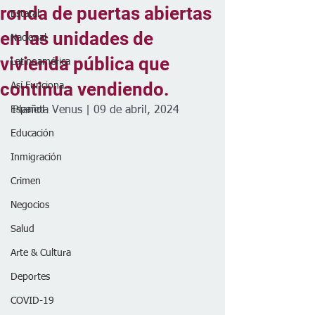
ronda de puertas abiertas
Estatal
en las unidades de
Nacional
vivienda pública que
Latinoamérica
continua vendiendo.
Así Funciona...
Español
Planeta Venus | 09 de abril, 2024
Educación
Inmigración
Crimen
Negocios
Salud
Arte & Cultura
Deportes
COVID-19