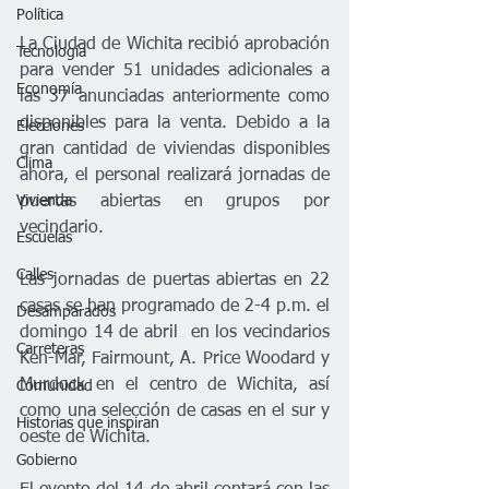
Política
La Ciudad de Wichita recibió aprobación 
Tecnología
para vender 51 unidades adicionales a 
Economía
las 37 anunciadas anteriormente como 
disponibles para la venta. Debido a la 
Elecciones
gran cantidad de viviendas disponibles 
Clima
ahora, el personal realizará jornadas de 
Vivienda
puertas abiertas en grupos por 
vecindario.  
Escuelas
Calles
Las jornadas de puertas abiertas en 22 
casas se han programado de 2-4 p.m. el 
Desamparados
domingo 14 de abril  en los vecindarios 
Carreteras
Ken-Mar, Fairmount, A. Price Woodard y 
Murdock en el centro de Wichita, así 
Comunidad
como una selección de casas en el sur y 
Historias que inspiran
oeste de Wichita.  
Gobierno