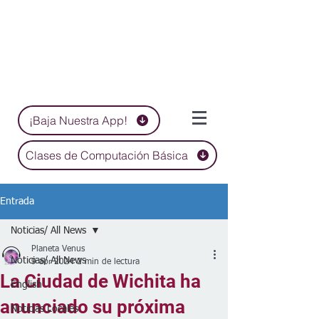
¡Baja Nuestra App!
Clases de Computación Básica
Entrada
Noticias/ All News
Planeta Venus
Noticias/ All News
9 abr 2024
2 min de lectura
La Ciudad de Wichita ha
English
anunciado su próxima
Noticias Locales