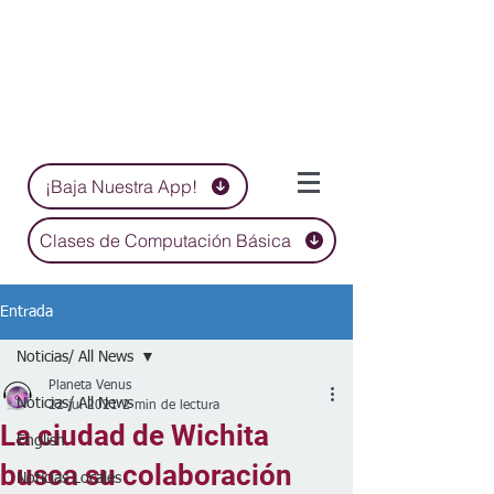
¡Baja Nuestra App!
Clases de Computación Básica
Entrada
Noticias/ All News
Planeta Venus
Noticias/ All News
22 jul 2021
2 min de lectura
La ciudad de Wichita
English
busca su colaboración
Noticias Locales