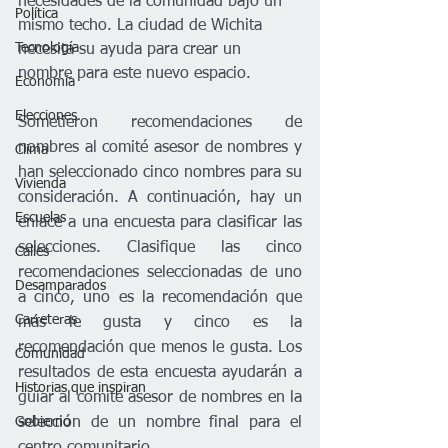
necesidades de la comunidad bajo un 
Política
mismo techo. La ciudad de Wichita 
Tecnología
necesita su ayuda para crear un 
nombre para este nuevo espacio.
Economía
Elecciones
Sometieron recomendaciones de 
nombres al comité asesor de nombres y 
Clima
han seleccionado cinco nombres para su 
Vivienda
consideración. A continuación, hay un 
Escuelas
enlace a una encuesta para clasificar las 
selecciones. Clasifique las cinco 
Calles
recomendaciones seleccionadas de uno 
Desamparados
a cinco, uno es la recomendación que 
Carreteras
más le gusta y cinco es la 
recomendación que menos le gusta. Los 
Comunidad
resultados de esta encuesta ayudarán a 
Historias que inspiran
guiar al comité asesor de nombres en la 
selección de un nombre final para el 
Gobierno
centro comunitario.