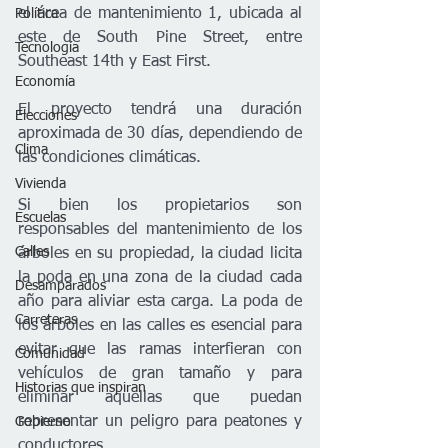
el área de mantenimiento 1, ubicada al 
Política
este de South Pine Street, entre 
Tecnología
Southeast 14th y East First.
Economía
El proyecto tendrá una duración 
Elecciones
aproximada de 30 días, dependiendo de 
Clima
las condiciones climáticas.
Vivienda
Si bien los propietarios son 
Escuelas
responsables del mantenimiento de los 
Calles
árboles en su propiedad, la ciudad licita 
la poda en una zona de la ciudad cada 
Desamparados
año para aliviar esta carga. La poda de 
Carreteras
los árboles en las calles es esencial para 
evitar que las ramas interfieran con 
Comunidad
vehículos de gran tamaño y para 
Historias que inspiran
eliminar aquellas que puedan 
representar un peligro para peatones y 
Gobierno
conductores.