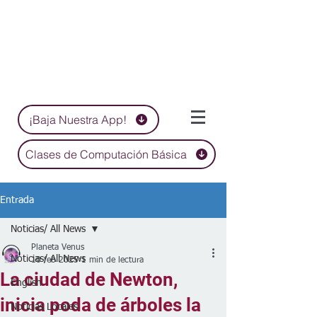
¡Baja Nuestra App!
Clases de Computación Básica
Entrada
Noticias/ All News
Planeta Venus
Noticias/ All News
10 feb 2025
1 min de lectura
La ciudad de Newton,
English
inicia poda de árboles la
Noticias Locales