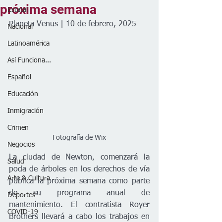
próxima semana
Estatal
Planeta Venus | 10 de febrero, 2025
Nacional
Latinoamérica
Así Funciona...
Español
Educación
Inmigración
Crimen
Fotografía de Wix
Negocios
La ciudad de Newton, comenzará la 
Salud
poda de árboles en los derechos de vía 
Arte & Cultura
pública la próxima semana como parte 
de su programa anual de 
Deportes
mantenimiento. El contratista Royer 
COVID-19
Brothers llevará a cabo los trabajos en 