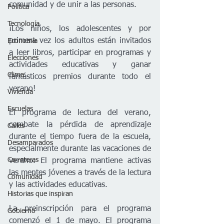
comunidad y de unir a las personas.
Política
Tecnología
¡Los niños, los adolescentes y por 
primera vez los adultos están invitados 
Economía
a leer libros, participar en programas y 
Elecciones
actividades educativas y ganar 
Clima
fantásticos premios durante todo el 
verano!
Vivienda
Escuelas
El programa de lectura del verano, 
combate la pérdida de aprendizaje 
Calles
durante el tiempo fuera de la escuela, 
Desamparados
especialmente durante las vacaciones de 
Carreteras
verano. El programa mantiene activas 
las mentes jóvenes a través de la lectura 
Comunidad
y las actividades educativas.
Historias que inspiran
La preinscripción para el programa 
Gobierno
comenzó el 1 de mayo. El programa 