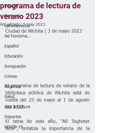
programa de lectura de
Estatal
verano 2023
Nacional
Actualizado:
5 may 2023
Latinoamérica
Ciudad de Wichita | 3 de mayo 2023
Así Funciona...
Español
Educación
Inmigración
Crimen
El programa de lectura de verano de la 
Negocios
biblioteca pública de Wichita está de 
Salud
vuelta del 25 de mayo al 1 de agosto 
Arte & Cultura
del 2023. 
Deportes
El tema de este año, "All Togheter 
COVID-19
Now", enfatiza la importancia de la 