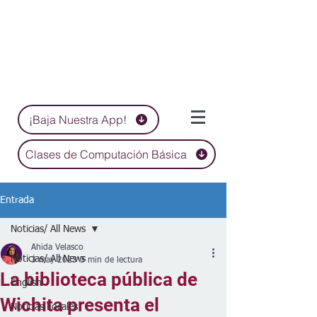
¡Baja Nuestra App!
Clases de Computación Básica
Entrada
Noticias/ All News
Ahida Velasco
Noticias/ All News
3 may 2023
3 min de lectura
La biblioteca pública de
English
Wichita presenta el
Noticias Locales