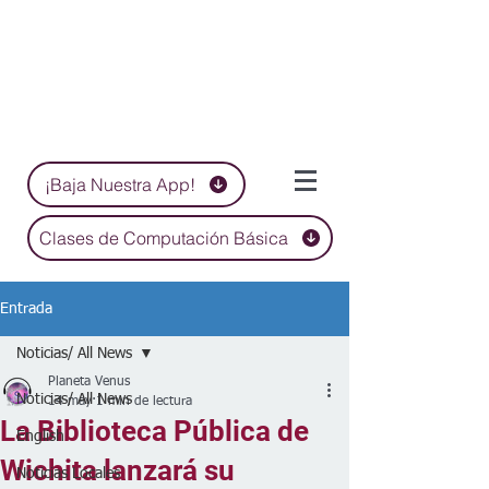
¡Baja Nuestra App!
Clases de Computación Básica
Entrada
Noticias/ All News
Planeta Venus
Noticias/ All News
14 may
1 min de lectura
La Biblioteca Pública de
English
Wichita lanzará su
Noticias Locales