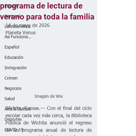
programa de lectura de
Estatal
verano para toda la familia
Nacional
14 de mayo de 2026
Latinoamérica
Planeta Venus
Así Funciona...
Español
Educación
Inmigración
Crimen
Negocios
Imagen de Wix
Salud
Wichita, Kansas.
—
 Con el final del ciclo 
Arte & Cultura
escolar cada vez más cerca, la Biblioteca 
Deportes
Pública de Wichita anunció el regreso 
COVID-19
de su programa anual de lectura de 