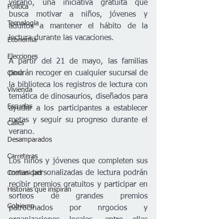
verano, una iniciativa gratuita que 
Política
busca motivar a niños, jóvenes y 
Tecnología
adultos a mantener el hábito de la 
lectura durante las vacaciones.
Economía
Elecciones
A partir del 21 de mayo, las familias 
podrán recoger en cualquier sucursal de 
Clima
la biblioteca los registros de lectura con 
Vivienda
temática de dinosaurios, diseñados para 
Escuelas
ayudar a los participantes a establecer 
metas y seguir su progreso durante el 
Calles
verano.
Desamparados
Carreteras
Los niños y jóvenes que completen sus 
metas personalizadas de lectura podrán 
Comunidad
recibir premios gratuitos y participar en 
Historias que inspiran
sorteos de grandes premios 
Gobierno
patrocinados por nrgocios y 